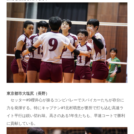
東京都市大塩尻（長野）
セッター#9櫻井心が操るコンビバレーでスパイカーたちが存分に
力を発揮する。特にキャプテン#1北村萌恵が要所で打ち込む高速ラ
イト平行は鋭い切れ味。高さのある1年生たちも、早速コートで勝利
に貢献している。