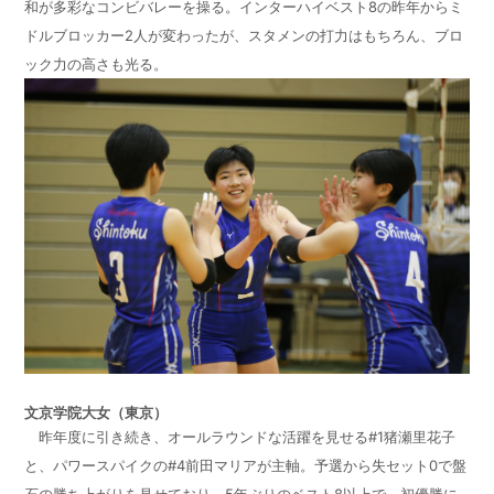
和が多彩なコンビバレーを操る。インターハイベスト8の昨年からミ
ドルブロッカー2人が変わったが、スタメンの打力はもちろん、ブロ
ック力の高さも光る。
文京学院大女（東京）
昨年度に引き続き、オールラウンドな活躍を見せる#1猪瀬里花子
と、パワースパイクの#4前田マリアが主軸。予選から失セット0で盤