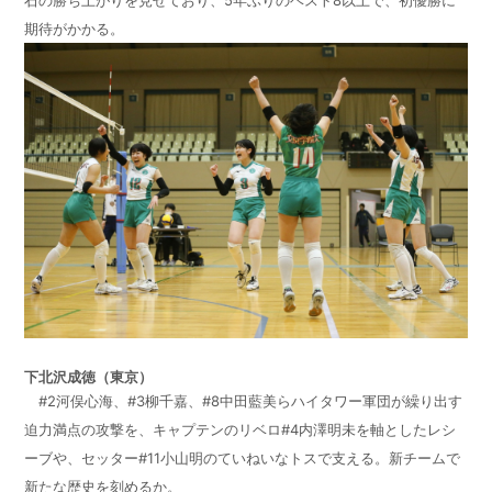
石の勝ち上がりを見せており、5年ぶりのベスト8以上で、初優勝に
期待がかかる。
下北沢成徳（東京）
#2河俣心海、#3柳千嘉、#8中田藍美らハイタワー軍団が繰り出す
迫力満点の攻撃を、キャプテンのリベロ#4内澤明未を軸としたレシ
ーブや、セッター#11小山明のていねいなトスで支える。新チームで
新たな歴史を刻めるか。