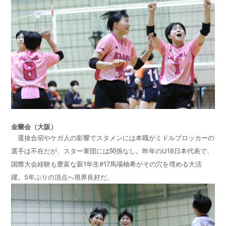
金蘭会（大阪）
選抜合宿やケガ人の影響でスタメンには本職がミドルブロッカーの
選手は不在だが、スター軍団には関係なし。昨年のU18日本代表で、
国際大会経験も豊富な新1年生#17馬場柚希がその穴を埋める大活
躍。5年ぶりの頂点へ視界良好だ。