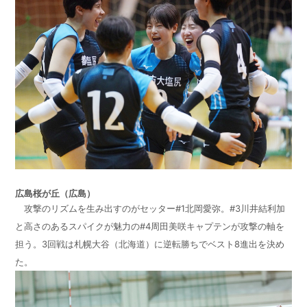
広島桜が丘（広島）
攻撃のリズムを生み出すのがセッター#1北岡愛弥。#3川井結利加
と高さのあるスパイクが魅力の#4周田美咲キャプテンが攻撃の軸を
担う。3回戦は札幌大谷（北海道）に逆転勝ちでベスト8進出を決め
た。