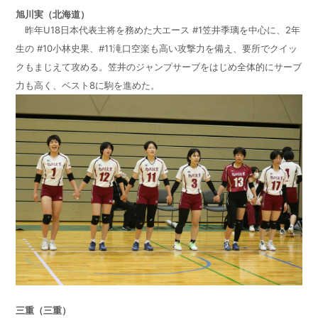
旭川実（北海道）
昨年U18日本代表主将を務めた大エース #1笠井季璃を中心に、2年
生の #10小林史果、#11滝口空楽も高い攻撃力を備え、要所でクイッ
クもまじえて攻める。笠井のジャンプサーブをはじめ全体的にサーブ
力も高く、ベスト8に駒を進めた。
三重（三重）