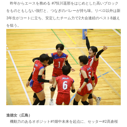
昨年からエースを務める #7恒川遥那をはじめとした高いブロック
をものともしない強打と、つなぎのバレーが持ち味。リベロ以外は新
3年生がコートに立ち、安定したチーム力で2大会連続のベスト8越え
を狙う。
進徳女（広島）
機動力のあるオポジット#1畑中未来を起点に、セッター#2髙倉桜