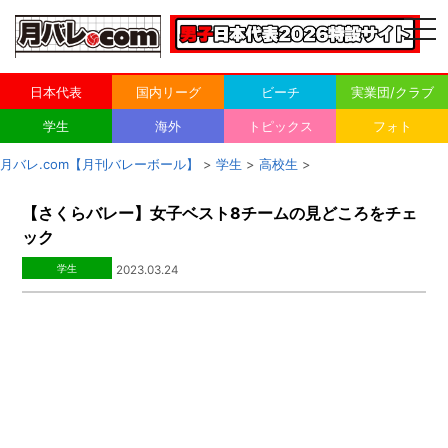
togg
navi
日本代表
国内リーグ
ビーチ
実業団/クラブ
学生
海外
トピックス
フォト
月バレ.com【月刊バレーボール】
>
学生
>
高校生
>
【さくらバレー】女子ベスト8チームの見どころをチェ
ック
学生
2023.03.24