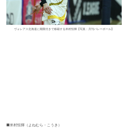
ヴォレアス北海道に期限付きで移籍する米村恒輝【写真：月刊バレーボール】
■米村恒輝（よねむら・こうき）