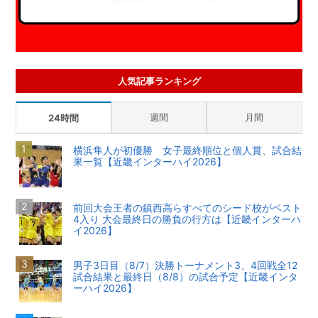
人気記事ランキング
週間
月間
24時間
横浜隼人が初優勝 女子最終順位と個人賞、試合結
果一覧【近畿インターハイ2026】
前回大会王者の鎮西高らすべてのシード校がベスト
4入り 大会最終日の勝負の行方は【近畿インターハ
イ2026】
男子3日目（8/7）決勝トーナメント3、4回戦全12
試合結果と最終日（8/8）の試合予定【近畿インタ
ーハイ2026】