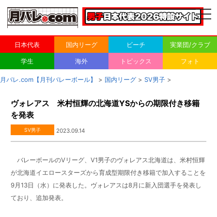
togg
navi
日本代表
国内リーグ
ビーチ
実業団/クラブ
学生
海外
トピックス
フォト
月バレ.com【月刊バレーボール】
>
国内リーグ
>
SV男子
>
ヴォレアス 米村恒輝の北海道YSからの期限付き移籍
を発表
SV男子
2023.09.14
バレーボールのVリーグ、V1男子のヴォレアス北海道は、米村恒輝
が北海道イエロースターズから育成型期限付き移籍で加入することを
9月13日（水）に発表した。ヴォレアスは8月に新入団選手を発表し
ており、追加発表。