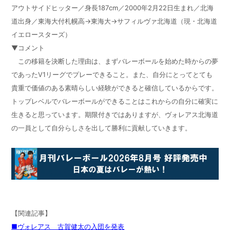
アウトサイドヒッター／身長187cm／2000年2月22日生まれ／北海
道出身／東海大付札幌高→東海大→サフィルヴァ北海道（現・北海道
イエロースターズ）
▼コメント
この移籍を決断した理由は、まずバレーボールを始めた時からの夢
であったV1リーグでプレーできること。また、自分にとってとても
貴重で価値のある素晴らしい経験ができると確信しているからです。
トップレベルでバレーボールができることはこれからの自分に確実に
生きると思っています。期限付きではありますが、ヴォレアス北海道
の一員として自分らしさを出して勝利に貢献していきます。
【関連記事】
■ヴォレアス 古賀健太の入団を発表