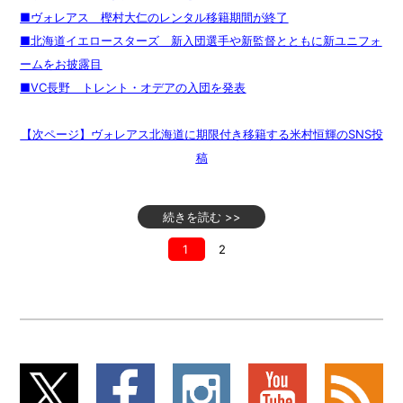
■ヴォレアス 樫村大仁のレンタル移籍期間が終了
■北海道イエロースターズ 新入団選手や新監督とともに新ユニフォ
ームをお披露目
■VC長野 トレント・オデアの入団を発表
【次ページ】ヴォレアス北海道に期限付き移籍する米村恒輝のSNS投
稿
続きを読む >>
1
2