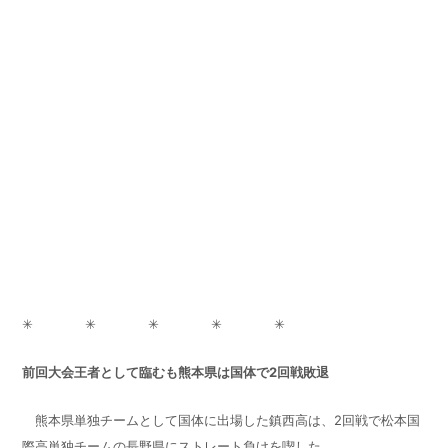
✳ ✳ ✳ ✳ ✳
前回大会王者として臨むも熊本県は国体で
2
回戦敗退
熊本県単独チームとして国体に出場した鎮西高は、
2
回戦で松本国
際高単独チームの長野県にストレート負けを喫した。