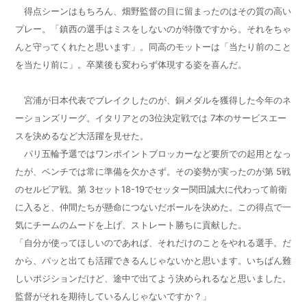
得点シーンはもちろん、畑野監督の目に留まったのはその質の高い
プレー。「鎮西の選手はミスをしないのが特徴ですから。それをちゃ
んと守ってくれたと思います」。同高のモットーは「当たり前のこと
を当たり前に」。卒業後も変わらず体現する姿を喜んだ。
宮浦が日本代表でブレイクしたのが、銅メダルを獲得した今年のネ
ーションズリーグ。イタリアとの
3
位決定戦では
7
本のサービスエー
スを決めるなど大活躍を見せた。
パリ五輪予選ではワンポイントブロッカーなど要所での起用となっ
たが、ベンチでは常に準備を欠かさず。その姿勢が実ったのが第
5
戦
のセルビア戦。第
3
セット
18-19
でセッター関田誠大に代わって前衛
に入ると、仲間たちが懸命につないだボールを決めた。この得点で一
気にチームのムードを上げ、ストレート勝ちに貢献した。
「自分が使ってほしいのであれば、それだけのことをやれる選手。だ
から、パッと出ても活躍できるんじゃないかと思います。いちばん難
しいポジションだけど、途中で出てよう決められるなと思いました。
監督がそれを期待しているんじゃないですか？」