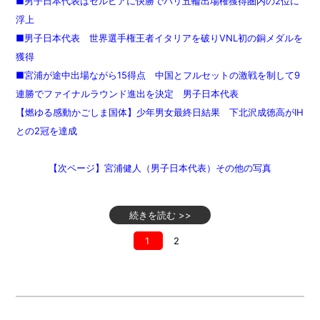
■男子日本代表はセルビアに快勝でパリ五輪出場権獲得圏内の2位に
浮上
■男子日本代表 世界選手権王者イタリアを破りVNL初の銅メダルを
獲得
■宮浦が途中出場ながら15得点 中国とフルセットの激戦を制して9
連勝でファイナルラウンド進出を決定 男子日本代表
【燃ゆる感動かごしま国体】少年男女最終日結果 下北沢成徳高がIH
との2冠を達成
【次ページ】宮浦健人（男子日本代表）その他の写真
続きを読む >>
1
2