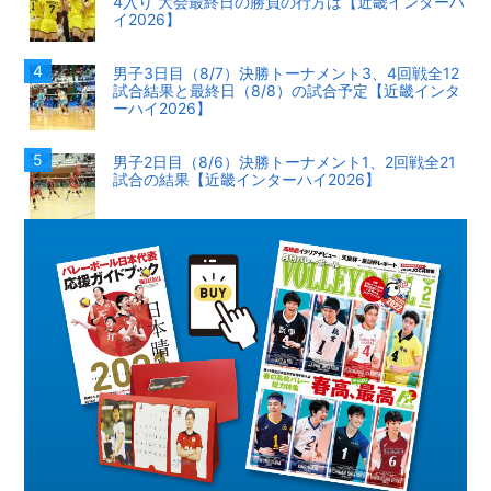
4入り 大会最終日の勝負の行方は【近畿インターハ
イ2026】
男子3日目（8/7）決勝トーナメント3、4回戦全12
試合結果と最終日（8/8）の試合予定【近畿インタ
ーハイ2026】
男子2日目（8/6）決勝トーナメント1、2回戦全21
試合の結果【近畿インターハイ2026】