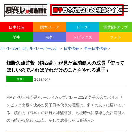
togg
navi
日本代表
国内リーグ
ビーチ
実業団/クラブ
学生
海外
トピックス
フォト
月バレ.com【月刊バレーボール】
>
日本代表
>
男子日本代表
>
畑野久雄監督（鎮西高）が見た宮浦健人の成長「使って
ほしいのであればそれだけのことをやれる選手」
学生
2023.10.17
FIVBパリ五輪予選
/
ワールドカップバレー
2023
男子大会でパリオリ
ンピック出場を決めた男子日本代表の活躍は、多くの人々に届いてい
る。鎮西高（熊本）の畑野久雄監督は、高校時代に指導した宮浦健人
の当時から変わらぬ点、そして成長した点を語った