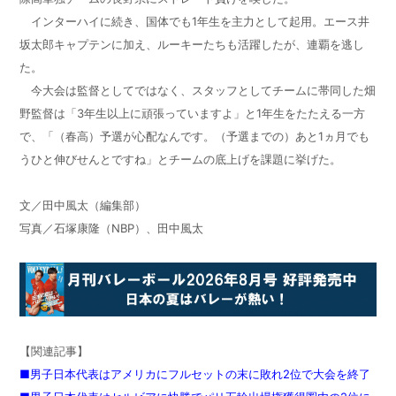
インターハイに続き、国体でも
1
年生を主力として起用。エース井
坂太郎キャプテンに加え、ルーキーたちも活躍したが、連覇を逃し
た。
今大会は監督としてではなく、スタッフとしてチームに帯同した畑
野監督は「3年生以上に頑張っていますよ」と
1
年生をたたえる一方
で、「（春高）予選が心配なんです。（予選までの）あと1ヵ月でも
うひと伸びせんとですね」とチームの底上げを課題に挙げた。
文／田中風太（編集部）
写真／石塚康隆（
NBP
）、田中風太
【関連記事】
■男子日本代表はアメリカにフルセットの末に敗れ2位で大会を終了