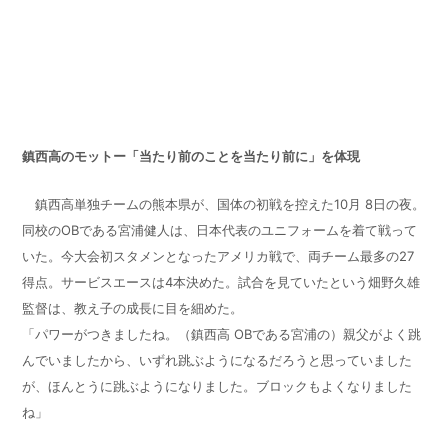
鎮西高のモットー「当たり前のことを当たり前に」を体現
鎮西高単独チームの熊本県が、国体の初戦を控えた
10
月
8
日の夜。
同校の
OB
である宮浦健人は、日本代表のユニフォームを着て戦って
いた。今大会初スタメンとなったアメリカ戦で、両チーム最多の27
得点。サービスエースは
4
本決めた。試合を見ていたという畑野久雄
監督は、教え子の成長に目を細めた。
「パワーがつきましたね。（鎮西高
OB
である宮浦の）親父がよく跳
んでいましたから、いずれ跳ぶようになるだろうと思っていました
が、ほんとうに跳ぶようになりました。ブロックもよくなりました
ね」