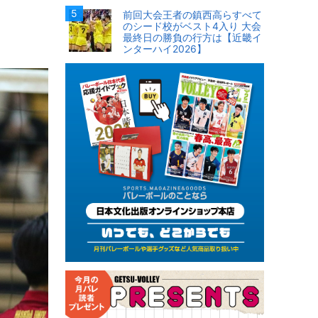
前回大会王者の鎮西高らすべて
のシード校がベスト4入り 大会
最終日の勝負の行方は【近畿イ
ンターハイ2026】