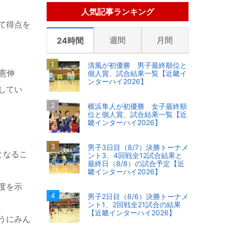
人気記事ランキング
て得点を
週間
月間
24時間
清風が初優勝 男子最終順位と
憲伸
個人賞、試合結果一覧【近畿イ
ンターハイ2026】
してい
横浜隼人が初優勝 女子最終順
位と個人賞、試合結果一覧【近
畿インターハイ2026】
男子3日目（8/7）決勝トーナメ
となるこ
ント3、4回戦全12試合結果と
最終日（8/8）の試合予定【近
畿インターハイ2026】
度を示
男子2日目（8/6）決勝トーナメ
ント1、2回戦全21試合の結果
【近畿インターハイ2026】
うにみん