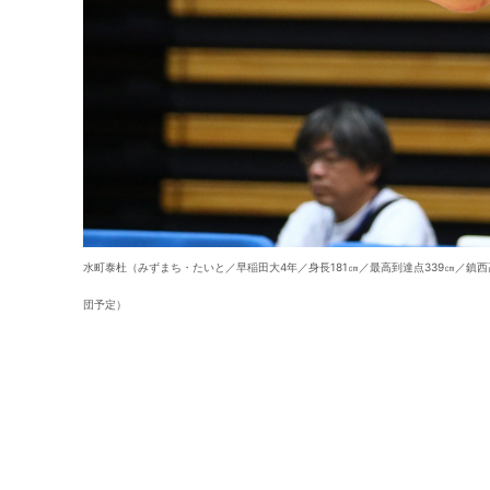
水町泰杜（みずまち・たいと／早稲田大4年／身長181㎝／最高到達点339㎝／
団予定）