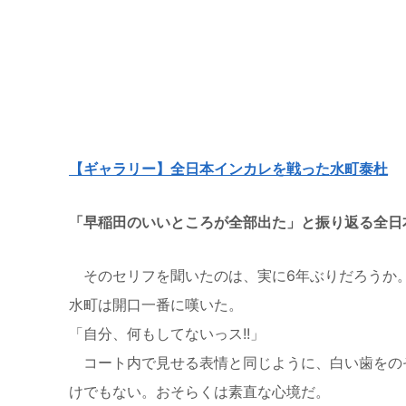
【ギャラリー】全日本インカレを戦った水町泰杜
「早稲田のいいところが全部出た」と振り返る全日
そのセリフを聞いたのは、実に
6
年ぶりだろうか
水町は開口一番に嘆いた。
「自分、何もしてないっス
!!
」
コート内で見せる表情と同じように、白い歯をの
けでもない。おそらくは素直な心境だ。