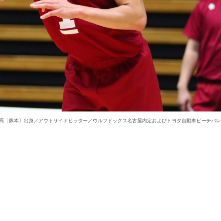
鎮西高〔熊本〕出身／アウトサイドヒッター／ウルフドッグス名古屋内定およびトヨタ自動車ビーチバ