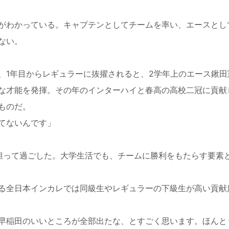
がわかっている。キャプテンとしてチームを率い、エースとし
ない。
、
1
年目からレギュラーに抜擢されると、
2
学年上のエース鍬田
な才能を発揮。その年のインターハイと春高の高校二冠に貢献
ものだ。
てないんです」
担って過ごした。大学生活でも、チームに勝利をもたらす要素
る全日本インカレでは同級生やレギュラーの下級生が高い貢献
早稲田のいいところが全部出たな、とすごく思います。ほんと