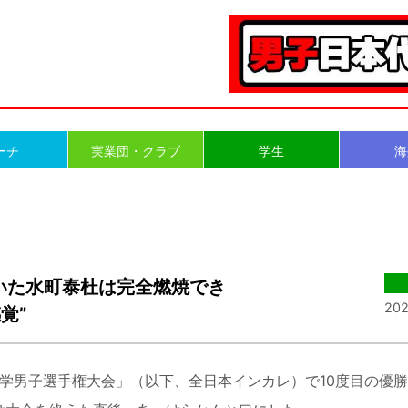
ーチ
実業団・クラブ
学生
海
いた水町泰杜は完全燃焼でき
202
覚”
学男子選手権大会」（以下、全日本インカレ）で
10
度目の優勝