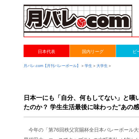
日本代表
国内リーグ
ビ
月バレ.com【月刊バレーボール】
>
学生
>
大学生
>
日本一にも「自分、何もしてない」と嘆
たのか？ 学生生活最後に味わった“あの感
今年の「第
76
回秩父宮賜杯全日本バレーボール大