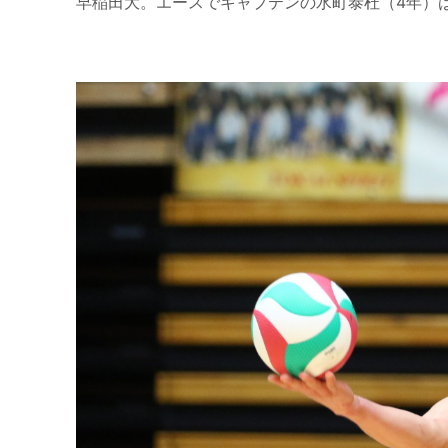
早稲田大。エースでキャプテンの水町泰杜（
4
年）