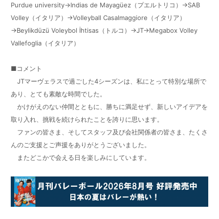
Purdue university→Indias de Mayagüez
（プエルトリコ）→
SAB
Volley
（イタリア）→
Volleyball Casalmaggiore
（イタリア）
→
Beylikdüzü Voleybol
İ
htisas
（トルコ）
→JT→Megabox Volley
Vallefoglia
（イタリア）
■コメント
JT
マーヴェラスで過ごした
4
シーズンは、私にとって特別な場所で
あり、とても素敵な時間でした。
かけがえのない仲間とともに、勝ちに満足せず、新しいアイデアを
取り入れ、挑戦を続けられたことを誇りに思います。
ファンの皆さま、そしてスタッフ及び会社関係者の皆さま、たくさ
んのご支援とご声援をありがとうございました。
またどこかで会える日を楽しみにしています。