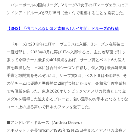
バレーボールの国内リーグ、
V
リーグ
V1
女子の
JT
マーヴェラスはア
ンドレア・ドルーズが
3
月
15
日（金）付で退部することを発表した。
【SNS】「信じられないほど素晴らしい4年間」ドルーズの投稿
ドルーズは
2019
年に
JT
マーヴェラスに入部。
3
シーズン在籍後に
一度退部し、
2023
年
9
月に再び
JT
へ入部すると、主に攻撃面で引っ
張って今季チーム最多の
401
得点をあげ、サーブ賞とベスト
6
の個人
賞を獲得した。日本には合計
4
シーズン在籍し、個人賞は最高殊勲選
手賞と敢闘賞をそれぞれ
1
回、サーブ賞
2
回、ベスト６は
4
回獲得。そ
の間チームは優勝と準優勝に
2
回ずつ輝いたほか、令和元年度皇后杯
でも優勝を飾った。東京
2020
オリンピックでアメリカ代表として金
メダルを獲得した迫力あるプレーと、若い選手のお手本となるような
コート上の振る舞いで日本のファンを魅了した。
■アンドレア・ドルーズ（
Andrea Drews
）
オポジット／身長
191cm
／
1993
年
12
月
25
日生まれ／アメリカ出身／