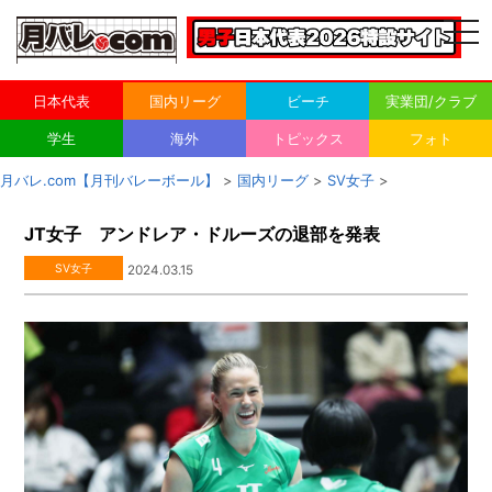
togg
navi
日本代表
国内リーグ
ビーチ
実業団/クラブ
学生
海外
トピックス
フォト
月バレ.com【月刊バレーボール】
>
国内リーグ
>
SV女子
>
JT女子 アンドレア・ドルーズの退部を発表
SV女子
2024.03.15