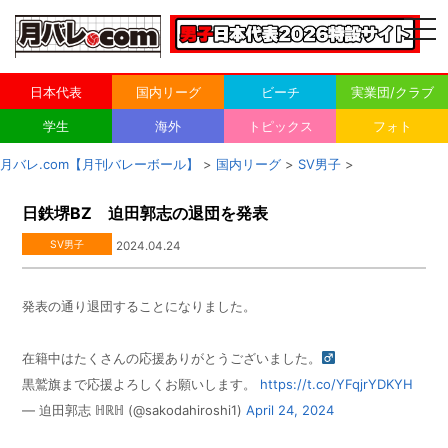
togg
navi
日本代表
国内リーグ
ビーチ
実業団/クラブ
学生
海外
トピックス
フォト
月バレ.com【月刊バレーボール】
>
国内リーグ
>
SV男子
>
日鉄堺BZ 迫田郭志の退団を発表
SV男子
2024.04.24
発表の通り退団することになりました。
在籍中はたくさんの応援ありがとうございました。‍
黒鷲旗まで応援よろしくお願いします。
https://t.co/YFqjrYDKYH
— 迫田郭志 ℍℝℍ (@sakodahiroshi1)
April 24, 2024