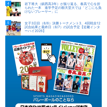
岩下将大（鎮西高3年）が振り返る、春高で心を折
られた一本 進学予定の順天堂大では「どこにも負
けないプレーヤー」に
女子3日目（8/6）決勝トーナメント3、4回戦全12
試合結果と最終日（8/7）の試合予定【近畿インタ
ーハイ2026】