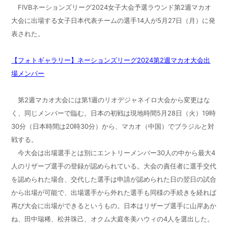
FIVBネーションズリーグ2024女子大会予選ラウンド第2週マカオ
大会に出場する女子日本代表チームの選手14人が5月27日（月）に発
表された。
【フォトギャラリー】ネーションズリーグ2024第2週マカオ大会出
場メンバー
第2週マカオ大会には第1週のリオデジャネイロ大会から変更はな
く、同じメンバーで臨む。日本の初戦は現地時間5月28日（火）19時
30分（日本時間は20時30分）から、マカオ（中国）でブラジルと対
戦する。
今大会は出場選手とは別にエントリーメンバー30人の中から最大4
人のリザーブ選手の登録が認められている。大会の責任者に選手交代
を認められた場合、交代した選手は申請が認められた日の翌日の試合
から出場が可能で、出場選手から外れた選手も同様の手続きを経れば
再び大会に出場ができるというもの。日本はリザーブ選手に山岸あか
ね、田中瑞稀、松井珠己、オクム大庭冬美ハウィの4人を選出した。