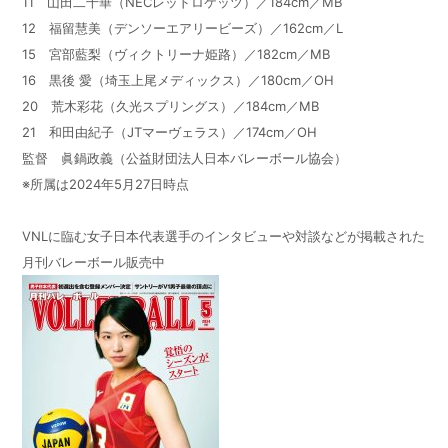
11 山田二千華（NECレッドロケッツ）／184cm／MB
12 福留慧美（デンソーエアリービーズ）／162cm／L
15 宮部藍梨（ヴィクトリーナ姫路）／182cm／MB
16 黒後 愛（埼玉上尾メディックス）／180cm／OH
20 荒木彩花（久光スプリングス）／184cm／MB
21 和田由紀子（JTマーヴェラス）／174cm／OH
監督 眞鍋政義（公益財団法人日本バレーボール協会）
※所属は2024年5月27日時点
VNLに臨む女子日本代表選手のインタビューや対談などが掲載された
月刊バレーボール販売中