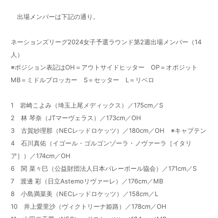
出場メンバーは下記の通り。
ネーションズリーグ2024女子予選ラウンド第2週出場メンバー（14
人）
※ポジション表記はOH＝アウトサイドヒッター OP＝オポジット
MB＝ミドルブロッカー S＝セッター L＝リベロ
1 岩崎こよみ（埼玉上尾メディックス）／175cm／S
2 林 琴奈（JTマーヴェラス）／173cm／OH
3 古賀紗理那（NECレッドロケッツ）／180cm／OH ※キャプテン
4 石川真佑（イゴール・ゴルゴンゾーラ・ノヴァーラ［イタリ
ア］）／174cm／OH
6 関 菜々巳（公益財団法人日本バレーボール協会）／171cm／S
7 渡邊 彩（日立Astemoリヴァーレ）／176cm／MB
8 小島満菜美（NECレッドロケッツ）／158cm／L
10 井上愛里沙（ヴィクトリーナ姫路）／178cm／OH