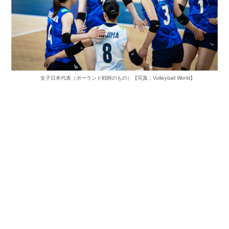
女子日本代表（ポーランド戦時のもの）【写真：Volleyball World】