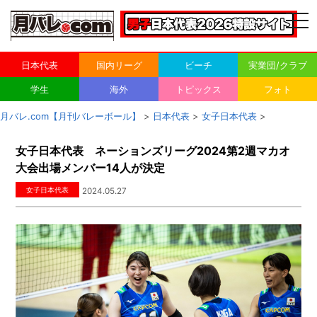
togg
navi
日本代表
国内リーグ
ビーチ
実業団/クラブ
学生
海外
トピックス
フォト
月バレ.com【月刊バレーボール】
>
日本代表
>
女子日本代表
>
女子日本代表 ネーションズリーグ2024第2週マカオ
大会出場メンバー14人が決定
女子日本代表
2024.05.27