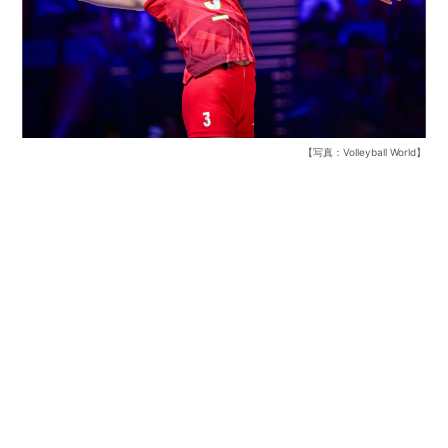
【写真：Volleyball World】