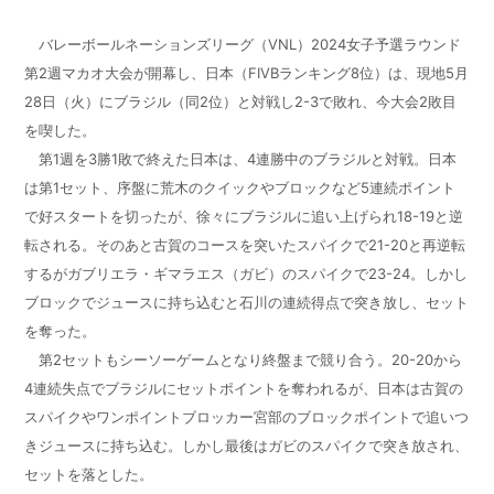
バレーボールネーションズリーグ（VNL）2024女子予選ラウンド
第2週マカオ大会が開幕し、日本（FIVBランキング8位）は、現地5月
28日（火）にブラジル（同2位）と対戦し2-3で敗れ、今大会2敗目
を喫した。
第1週を3勝1敗で終えた日本は、4連勝中のブラジルと対戦。日本
は第1セット、序盤に荒木のクイックやブロックなど5連続ポイント
で好スタートを切ったが、徐々にブラジルに追い上げられ18-19と逆
転される。そのあと古賀のコースを突いたスパイクで21-20と再逆転
するがガブリエラ・ギマラエス（ガビ）のスパイクで23-24。しかし
ブロックでジュースに持ち込むと石川の連続得点で突き放し、セット
を奪った。
第2セットもシーソーゲームとなり終盤まで競り合う。20-20から
4連続失点でブラジルにセットポイントを奪われるが、日本は古賀の
スパイクやワンポイントブロッカー宮部のブロックポイントで追いつ
きジュースに持ち込む。しかし最後はガビのスパイクで突き放され、
セットを落とした。