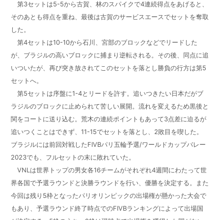
第3セットは5-5から古賀、林のスパイクで4連続得点をあげると、
そのあとも得点を重ね、最後は古賀のサービスエースでセットを奪取
した。
第4セットは10-10から石川、宮部のブロックなどでリードした
が、ブラジルの高いブロックに捕まり逆転される。その後、同点に追
いついたが、再び突き放されてこのセットを落とし勝負の行方は第5
セットへ。
第5セットは序盤に1-4とリードを許す。追いつきたい日本だがブ
ラジルのブロックに止められて苦しい展開。流れを変えるため黒後と
関をコートに送り込む。荒木の連続ポイントもあって3点差に迫るが
追いつくことはできず、11-15でセットを落とし、2敗目を喫した。
ブラジルには前回対戦したFIVBパリ五輪予選/ワールドカップバレー
2023でも、フルセットの末に敗れていた。
VNLは世界トップの男女各16チームがそれぞれ4週間にわたって世
界各国で予選ラウンドと決勝ラウンドを行い、優勝を決定する。また
今回は残り5枠となったパリオリンピックの出場権が懸かった大会で
もあり、予選ラウンド終了時点でのFIVBランキングによって出場国