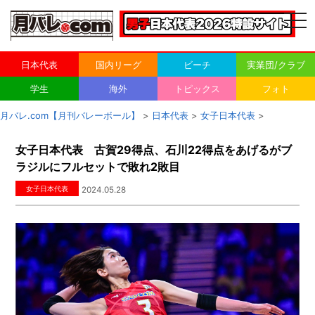
togg
navi
日本代表
国内リーグ
ビーチ
実業団/クラブ
学生
海外
トピックス
フォト
月バレ.com【月刊バレーボール】
>
日本代表
>
女子日本代表
>
女子日本代表 古賀29得点、石川22得点をあげるがブ
ラジルにフルセットで敗れ2敗目
女子日本代表
2024.05.28