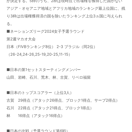
が決定する。5枠のうち、2枠は現時点で出場権を獲得した国がない
アジア・オセアニア地域とアフリカ地域のランキング最上位国に、残
り3枠は出場権獲得済の国を除いたランキング上位3ヵ国に与えられ
る。
■ネーションズリーグ2024女子予選ラウンド
第2週マカオ大会
日本（FIVBランキング8位） 2-3 ブラジル（同2位）
（26-24,24-26,25-19,20-25,11-15）
■日本の第1セットスターティングメンバー
山田、岩崎、石川、荒木、林、古賀、リベロ福留
■日本のトップスコアラー（上位3人）
古賀 29得点（アタック26得点、ブロック1得点、サーブ2得点）
石川 22得点（アタック21得点、ブロック1得点）
林 16得点（アタック16得点）
■日本の次戦（予選ラウンド第6戦）