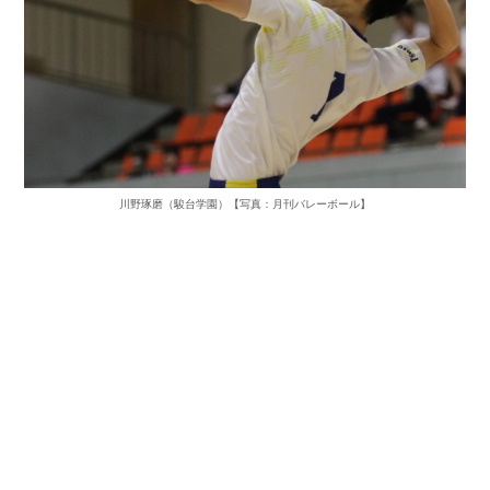
川野琢磨（駿台学園）【写真：月刊バレーボール】