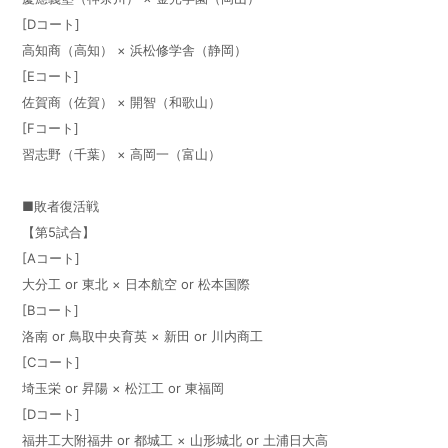
[Dコート]
高知商（高知） × 浜松修学舎（静岡）
[Eコート]
佐賀商（佐賀） × 開智（和歌山）
[Fコート]
習志野（千葉） × 高岡一（富山）
■敗者復活戦
【第5試合】
[Aコート]
大分工 or 東北 × 日本航空 or 松本国際
[Bコート]
洛南 or 鳥取中央育英 × 新田 or 川内商工
[Cコート]
埼玉栄 or 昇陽 × 松江工 or 東福岡
[Dコート]
福井工大附福井 or 都城工 × 山形城北 or 土浦日大高