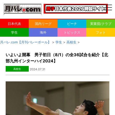
togg
navi
日本代表
国内リーグ
ビーチ
実業団/クラブ
学生
海外
トピックス
フォト
月バレ.com【月刊バレーボール】
>
学生
>
高校生
>
いよいよ開幕 男子初日（8/1）の全36試合を紹介【北
部九州インターハイ2024】
高校生
2024.07.31