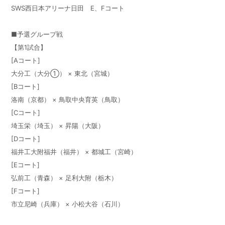
SWS西日本アリーナ日田 E、Fコート
■予選グループ戦
【第1試合】
[Aコート]
大分工（大分①） × 東北（宮城）
[Bコート]
洛南（京都） × 鳥取中央育英（鳥取）
[Cコート]
埼玉栄（埼玉） × 昇陽（大阪）
[Dコート]
福井工大附福井（福井） × 都城工（宮崎）
[Eコート]
弘前工（青森） × 足利大附（栃木）
[Fコート]
市立尼崎（兵庫） × 小松大谷（石川）