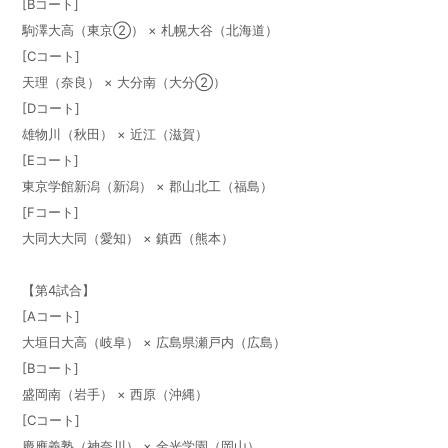
[Bコート]
駒澤大高（東京②） × 札幌大谷（北海道）
[Cコート]
天理（奈良） × 大分南（大分②）
[Dコート]
雄物川（秋田） × 近江（滋賀）
[Eコート]
東京学館新潟（新潟） × 郡山北工（福島）
[Fコート]
大同大大同（愛知） × 鎮西（熊本）
【第4試合】
[Aコート]
大垣日大高（岐阜） × 広島県瀬戸内（広島）
[Bコート]
盛岡南（岩手） × 西原（沖縄）
[Cコート]
慶應義塾（神奈川） × 金光学園（岡山）