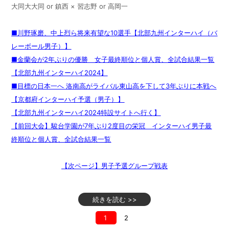
大同大大同 or 鎮西 × 習志野 or 高岡一
■川野琢磨、中上烈ら将来有望な10選手【北部九州インターハイ（バ
レーボール男子）】
■金蘭会が2年ぶりの優勝 女子最終順位と個人賞、全試合結果一覧
【北部九州インターハイ2024】
■目標の日本一へ 洛南高がライバル東山高を下して3年ぶりに本戦へ
【京都府インターハイ予選（男子）】
【北部九州インターハイ2024特設サイトへ行く】
【前回大会】駿台学園が7年ぶり2度目の栄冠 インターハイ男子最
終順位と個人賞、全試合結果一覧
【次ページ】男子予選グループ戦表
続きを読む >>
1
2