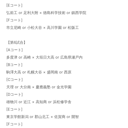
[Eコート]
弘前工 or 足利大附 × 徳島科学技術 or 鎮西学院
[Fコート]
市立尼崎 or 小松大谷 × 高川学園 or 松阪工
【第6試合】
[Aコート]
多度津 or 高崎 × 大垣日大高 or 広島県瀬戸内
[Bコート]
駒澤大高 or 札幌大谷 × 盛岡南 or 西原
[Cコート]
天理 or 大分南 × 慶應義塾 or 金光学園
[Dコート]
雄物川 or 近江 × 高知商 or 浜松修学舎
[Eコート]
東京学館新潟 or 郡山北工 × 佐賀商 or 開智
[Fコート]