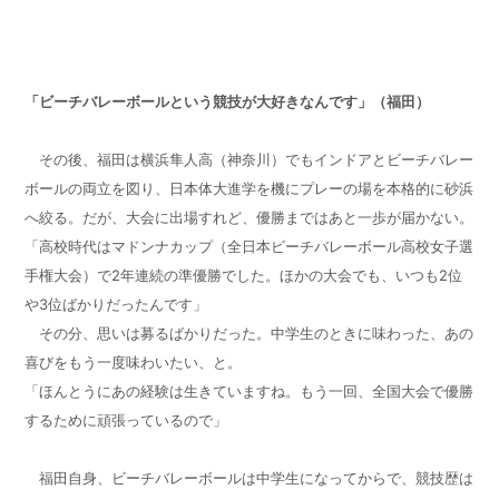
「ビーチバレーボールという競技が大好きなんです」（福田）
その後、福田は横浜隼人高（神奈川）でもインドアとビーチバレー
ボールの両立を図り、日本体大進学を機にプレーの場を本格的に砂浜
へ絞る。だが、大会に出場すれど、優勝まではあと一歩が届かない。
「高校時代はマドンナカップ（全日本ビーチバレーボール高校女子選
手権大会）で
2
年連続の準優勝でした。ほかの大会でも、いつも
2
位
や
3
位ばかりだったんです」
その分、思いは募るばかりだった。中学生のときに味わった、あの
喜びをもう一度味わいたい、と。
「ほんとうにあの経験は生きていますね。もう一回、全国大会で優勝
するために頑張っているので」
福田自身、ビーチバレーボールは中学生になってからで、競技歴は