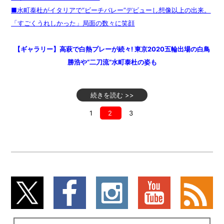
■水町泰杜がイタリアで“ビーチバレー”デビューし想像以上の出来。
「すごくうれしかった」局面の数々に笑顔
【ギャラリー】高萩で白熱プレーが続々! 東京2020五輪出場の白鳥
勝浩や“二刀流”水町泰杜の姿も
続きを読む >>
1
2
3