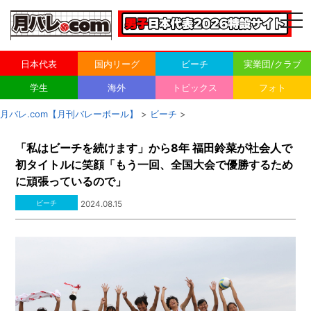
togg
navi
日本代表
国内リーグ
ビーチ
実業団/クラブ
学生
海外
トピックス
フォト
月バレ.com【月刊バレーボール】
>
ビーチ
>
「私はビーチを続けます」から8年 福田鈴菜が社会人で
初タイトルに笑顔「もう一回、全国大会で優勝するため
に頑張っているので」
ビーチ
2024.08.15