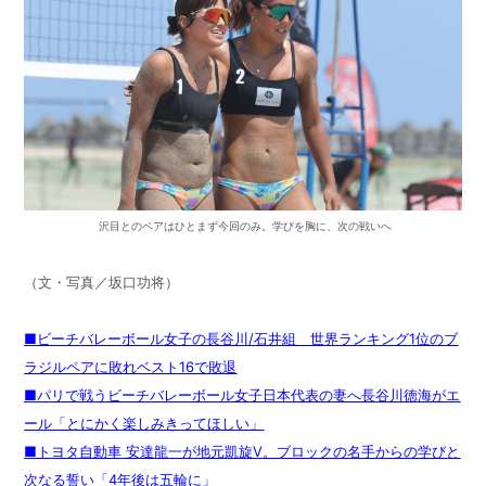
沢目とのペアはひとまず今回のみ。学びを胸に、次の戦いへ
（文・写真／坂口功将）
■ビーチバレーボール女子の長谷川/石井組 世界ランキング1位のブ
ラジルペアに敗れベスト16で敗退
■パリで戦うビーチバレーボール女子日本代表の妻へ長谷川徳海がエ
ール「とにかく楽しみきってほしい」
■トヨタ自動車 安達龍一が地元凱旋V。ブロックの名手からの学びと
次なる誓い「4年後は五輪に」