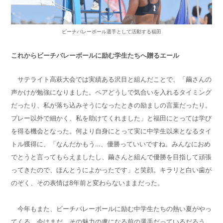
ビーチバレーボール選手として活動する福田
これからビーチバレーボールに励む学生たちへ贈るエール
サテライト高萩大会では実績ある沢目と組んだことで、「繭さんの
声かけが勉強になりました。ペアどうしで気合いを入れるタイミング
だったり、私が落ち込みそうになったときの励ましの言葉だったり。
プレー以外で細かく、私を助けてくれました」と福田にとっては学び
を得る機会となった。何より自身にとって実に中学生以来となるタイ
トル獲得に、「なんだかもう…、優勝っていいですね。みんなにおめ
でとうと言ってもらえましたし、繭さんと組んで優勝を目指して頑張
ってきたので、ほんとうによかったです」と笑顔。キラリと白い歯が
のぞく、その表情は
8
年前と変わらないままだった。
今年もまた、ビーチバレーボールに励む中学生たちの熱い夏がやっ
てくる。今はまだ、その魅力の虜になる前の選手だっているだろう。