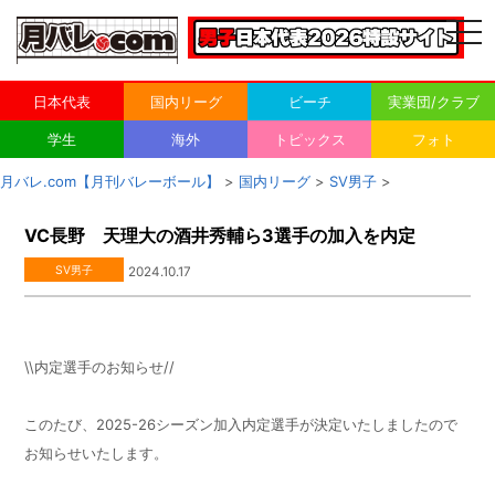
togg
navi
日本代表
国内リーグ
ビーチ
実業団/クラブ
学生
海外
トピックス
フォト
月バレ.com【月刊バレーボール】
>
国内リーグ
>
SV男子
>
VC長野 天理大の酒井秀輔ら3選手の加入を内定
SV男子
2024.10.17
\\内定選手のお知らせ//
このたび、2025-26シーズン加入内定選手が決定いたしましたので
お知らせいたします。