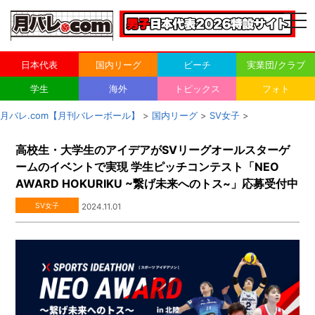
togg
navi
日本代表
国内リーグ
ビーチ
実業団/クラブ
学生
海外
トピックス
フォト
月バレ.com【月刊バレーボール】
>
国内リーグ
>
SV女子
>
高校生・大学生のアイデアがSVリーグオールスターゲ
ームのイベントで実現 学生ピッチコンテスト「NEO
AWARD HOKURIKU ~繋げ未来へのトス~」応募受付中
SV女子
2024.11.01