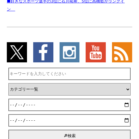
■好きなスポーツ選手の3位に石川祐希、5位に髙橋藍がランクイ
ン