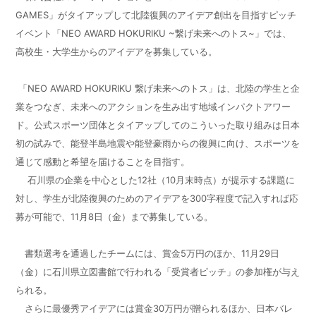
GAMES」がタイアップして北陸復興のアイデア創出を目指すピッチ
イベント「NEO AWARD HOKURIKU ~繋げ未来へのトス~」では、
高校生・大学生からのアイデアを募集している。
「NEO AWARD HOKURIKU 繋げ未来へのトス」は、北陸の学生と企
業をつなぎ、未来へのアクションを生み出す地域インパクトアワー
ド。公式スポーツ団体とタイアップしてのこういった取り組みは日本
初の試みで、能登半島地震や能登豪雨からの復興に向け、スポーツを
通じて感動と希望を届けることを目指す。
石川県の企業を中心とした12社（10月末時点）が提示する課題に
対し、学生が北陸復興のためのアイデアを300字程度で記入すれば応
募が可能で、11月8日（金）まで募集している。
書類選考を通過したチームには、賞金5万円のほか、11月29日
（金）に石川県立図書館で行われる「受賞者ピッチ」の参加権が与え
られる。
さらに最優秀アイデアには賞金30万円が贈られるほか、日本バレ