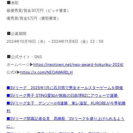
表彰
最優秀賞/賞金30万円（ピッチ審査）
優秀賞/賞金5万円（書類審査）
公募期間
2024年10月16日（水）～2024年11月8日（金）23：59
公式サイト・SNS
ホームページ▶︎
https://neotown.net/neo-award-hokuriku-2024/
公式X▶︎
https://x.com/NEOAWARD_H
■SVリーグ 2025年1月に石川県で男女オールスターゲームを開催
■SVリーグ男子 STING愛知が無敗の日鉄堺BZにアウェーで連勝
■SVリーグ女子 デンソーが6連勝 東レ滋賀、KUROBEが今季初勝
利
■SVリーグ開幕記者会見 髙橋藍「SVリーグを盛り上げられるよう
に」