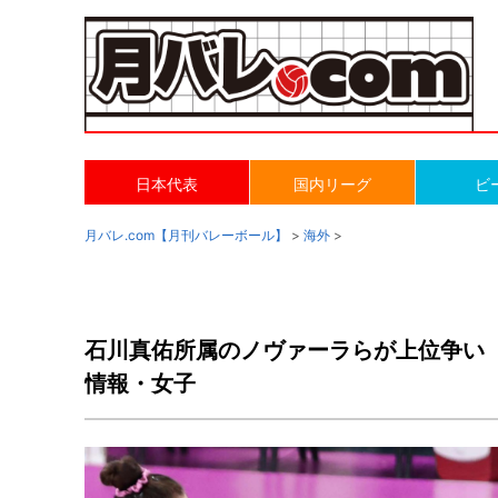
日本代表
国内リーグ
ビ
月バレ.com【月刊バレーボール】
>
海外
>
石川真佑所属のノヴァーラらが上位争い
情報・女子