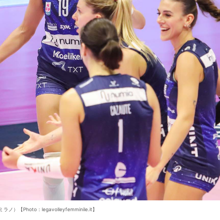
）【Photo：legavolleyfemminile.it】