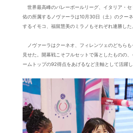
世界最高峰のバレーボールリーグ、イタリア・セ
佑の所属するノヴァーラは
10
月
30
日（土）のクー
するイモコ、福留慧美のミラノもそれぞれ連勝した
ノヴァーラはクーネオ、フィレンツェのどちらも
見せた。開幕戦こそフルセットで落としたものの、
ームトップの
92
得点をあげるなど主軸として活躍し