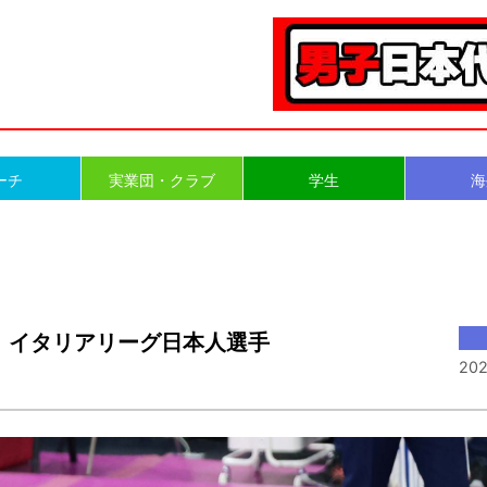
ーチ
実業団・クラブ
学生
海
 イタリアリーグ日本人選手
202