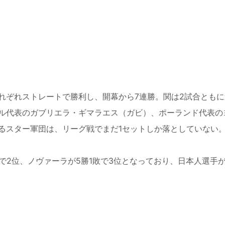
れぞれストレートで勝利し、開幕から
7
連勝。関は
2
試合ともに
ル代表のガブリエラ・ギマラエス（ガビ）、ポーランド代表の
るスター軍団は、リーグ戦でまだ
1
セットしか落としていない
で
2
位、ノヴァーラが
5
勝
1
敗で
3
位となっており、日本人選手