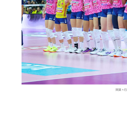
関菜々巳（