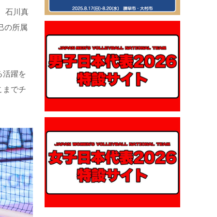
、石川真
巳の所属
る活躍を
こまでチ