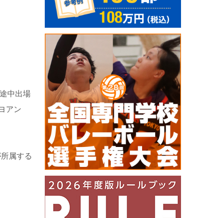
途中出場
ヨアン
。
が所属する