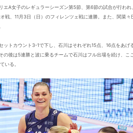
リエ
A
女子のレギュラーシーズン第
5
節、第
6
節の試合が行われ
ネオ戦、
11
月
3
日（日）のフィレンツェ戦に連勝。また、関菜々
。
セットカウント
3-1
で下し、石川はそれぞれ
15
点、
16
点をあげ
その後は
5
連勝と波に乗るチームで石川はフル出場を続け、こ
ている。