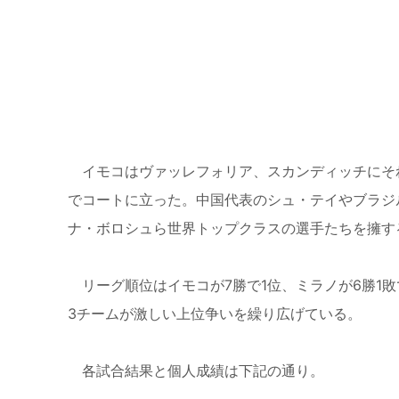
イモコはヴァッレフォリア、スカンディッチにそ
でコートに立った。中国代表のシュ・テイやブラジ
ナ・ボロシュら世界トップクラスの選手たちを擁す
リーグ順位はイモコが
7
勝で
1
位、ミラノが
6
勝
1
敗
3
チームが激しい上位争いを繰り広げている。
各試合結果と個人成績は下記の通り。