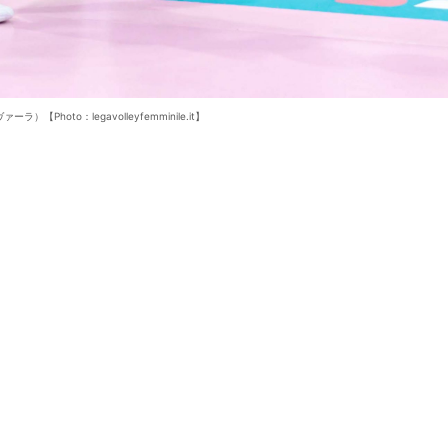
ラ）【Photo：legavolleyfemminile.it】