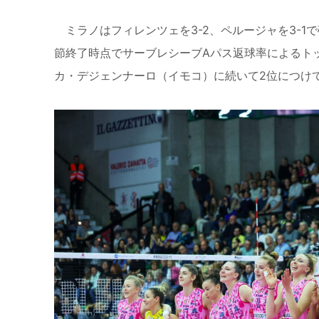
ミラノはフィレンツェを
3-2
、ペルージャを
3-1
で
節終了時点でサーブレシーブ
A
パス返球率によるト
カ・デジェンナーロ（イモコ）に続いて
2
位につけ