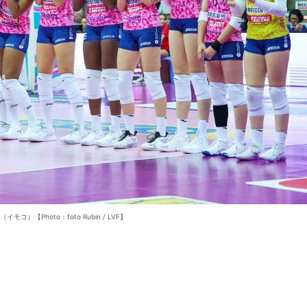
イモコ）【Photo：foto Rubin / LVF】