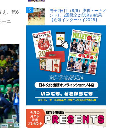
男子2日目（8/6）決勝トーナメ
支え、第
6
ント1、2回戦全21試合の結果
【近畿インターハイ2026】
るモニ