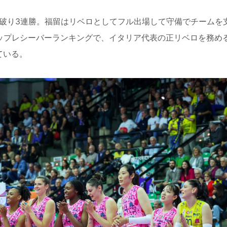
破り
3
連勝。福留はリベロとしてフル出場して守備でチームを
ップレシーバーランキングで、イタリア代表の正リベロを務め
ている。