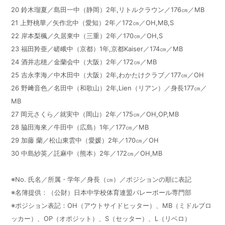
20
鈴木瑠夏／島田一中（静岡）
2
年
,
リトルクラウン／
176
㎝／
MB
21
上野桃華／矢作北中（愛知）
2
年／
172
㎝／
OH,MB,S
22
岸本梨楓／久居東中（三重）
2
年／
170
㎝／
OH,S
23
福田羚亜／嵯峨中（京都）
1
年
,
京都
Kaiser
／
174
㎝／
MB
24
酒井志穂／金蘭会中（大阪）
2
年／
172
㎝／
MB
25
吉永李海／中木田中（大阪）
2
年
,
わかたけクラブ／
177
㎝／
OH
26
野﨑音色／名田中（和歌山）
2
年
,Lien
（リアン）／身長
177
㎝／
MB
27
岡元さくら／就実中（岡山）
2
年／
175
㎝／
OH,OP,MB
28
脇田海來／牛田中（広島）
1
年／
177
㎝／
MB
29
加藤 蘭／松山東雲中（愛媛）
2
年／
170
㎝／
OH
30
中島紗英／託麻中（熊本）
2
年／
172
㎝／
OH,MB
※
No.
氏名／所属・学年／身長（㎝）／ポジションの順に表記
※名簿提供：（公財）日本中学校体育連盟バレーボール専門部
※ポジション表記：
OH
（アウトサイドヒッター）、
MB
（ミドルブロ
ッカー）、
OP
（オポジット）、
S
（セッター）、
L
（リベロ）