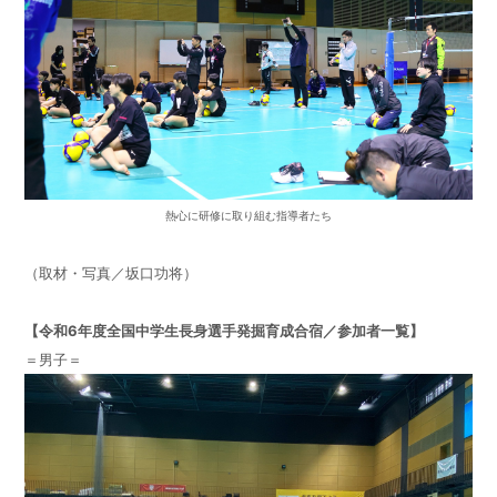
熱心に研修に取り組む指導者たち
（取材・写真／坂口功将）
【令和
6
年度全国
中学生長身選手発掘育成合宿／参加者一覧】
＝男子＝