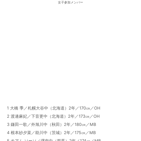
女子参加メンバー
1
大橋 季／札幌大谷中（北海道）
2
年／
170
㎝／
OH
2
渡邊麻妃／下音更中（北海道）
2
年／
173
㎝／
OH
3
鎌田一歌／外旭川中（秋田）
2
年／
180
㎝／
MB
4
根本紗夕菜／助川中（茨城）
2
年／
175
㎝／
MB
5
チアム ソーソ／堺南中（群馬）
2
年／
174
㎝／
MB