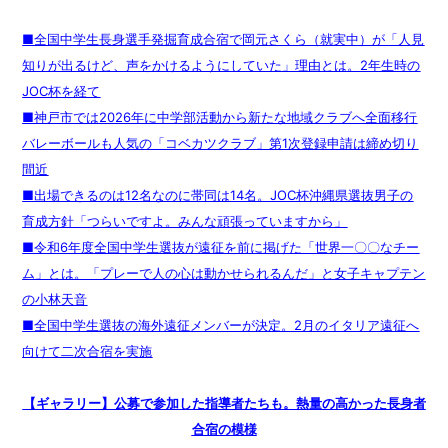
■全国中学生長身選手発掘育成合宿で岡元さくら（就実中）が「人見
知りが出るけど、声をかけるようにしていた」理由とは。2年生時の
JOC杯を経て
■神戸市では2026年に中学部活動から新たな地域クラブへ全面移行
バレーボールも人気の「コベカツクラブ」第1次登録申請は締め切り
間近
■出場できるのは12名なのに帯同は14名。JOC杯沖縄県選抜男子の
育成方針「つらいですよ。みんな頑張っていますから」
■令和6年度全国中学生選抜が遠征を前に掲げた「世界一〇〇なチー
ム」とは。「プレーで人の心は動かせられるんだ」と女子キャプテン
の小林天音
■全国中学生選抜の海外遠征メンバーが決定。2月のイタリア遠征へ
向けて二次合宿を実施
【ギャラリー】公募で参加した指導者たちも。熱量の高かった長身者
合宿の模様