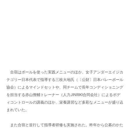
合宿はボールを使った実践メニューのほか、女子アンダーエイジカ
テゴリー日本代表で指導する三枝大地氏（〔公財〕日本バレーボール
協会）によるマインドセットや、同チームで長年コンディショニング
を担当する赤山僚輔トレーナー（人力JINRIKI合同会社）によるボデ
ィコントロールの講義のほか、栄養講習など多彩なメニューが盛り込
まれていた。
また合宿と並行して指導者研修も実施された。昨年から公募のかた