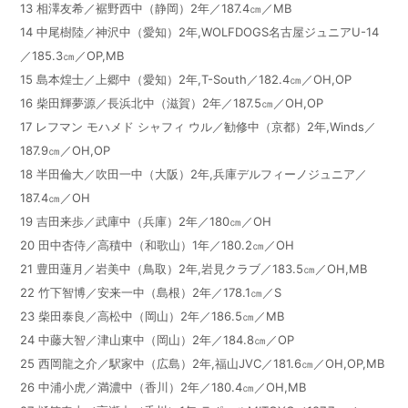
13
相澤友希／裾野西中（静岡）
2
年／
187.4
㎝／
MB
14
中尾樹陸／神沢中（愛知）
2
年
,WOLFDOGS
名古屋ジュニア
U-14
／
185.3
㎝／
OP,MB
15
島本煌士／上郷中（愛知）
2
年
,T-South
／
182.4
㎝／
OH,OP
16
柴田輝夢源／長浜北中（滋賀）
2
年／
187.5
㎝／
OH,OP
17
レフマン モハメド シャフィ ウル／勧修中（京都）
2
年
,Winds
／
187.9
㎝／
OH,OP
18
半田倫大／吹田一中（大阪）
2
年
,
兵庫デルフィーノジュニア／
187.4
㎝／
OH
19
吉田来歩／武庫中（兵庫）
2
年／
180
㎝／
OH
20
田中杏侍／高積中（和歌山）
1
年／
180.2
㎝／
OH
21
豊田蓮月／岩美中（鳥取）
2
年
,
岩見クラブ／
183.5
㎝／
OH,MB
22
竹下智博／安来一中（島根）
2
年／
178.1
㎝／
S
23
柴田泰良／高松中（岡山）
2
年／
186.5
㎝／
MB
24
中藤大智／津山東中（岡山）
2
年／
184.8
㎝／
OP
25
西岡龍之介／駅家中（広島）
2
年
,
福山
JVC
／
181.6
㎝／
OH,OP,MB
26
中浦小虎／満濃中（香川）
2
年／
180.4
㎝／
OH,MB