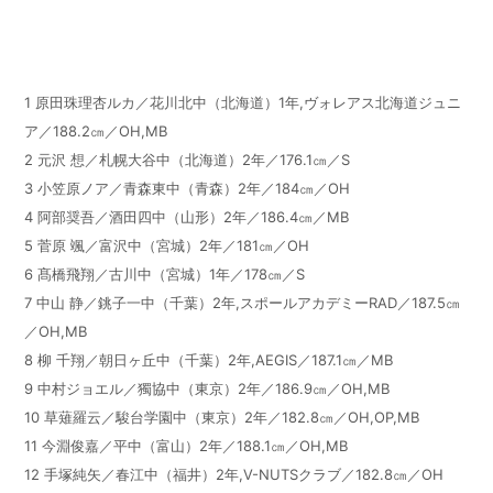
1
原田珠理杏ルカ／花川北中（北海道）
1
年
,
ヴォレアス北海道ジュニ
ア／
188.2
㎝／
OH,MB
2
元沢 想／札幌大谷中（北海道）
2
年／
176.1
㎝／
S
3
小笠原ノア／青森東中（青森）
2
年／
184
㎝／
OH
4
阿部奨吾／酒田四中（山形）
2
年／
186.4
㎝／
MB
5
菅原 颯／富沢中（宮城）
2
年／
181
㎝／
OH
6
髙橋飛翔／古川中（宮城）
1
年／
178
㎝／
S
7
中山 静／銚子一中（千葉）
2
年
,
スポールアカデミー
RAD
／
187.5
㎝
／
OH,MB
8
柳 千翔／朝日ヶ丘中（千葉）
2
年
,AEGIS
／
187.1
㎝／
MB
9
中村ジョエル／獨協中（東京）
2
年／
186.9
㎝／
OH,MB
10
草薙羅云／駿台学園中（東京）
2
年／
182.8
㎝／
OH,OP,MB
11
今淵俊嘉／平中（富山）
2
年／
188.1
㎝／
OH,MB
12
手塚純矢／春江中（福井）
2
年
,V-NUTS
クラブ／
182.8
㎝／
OH