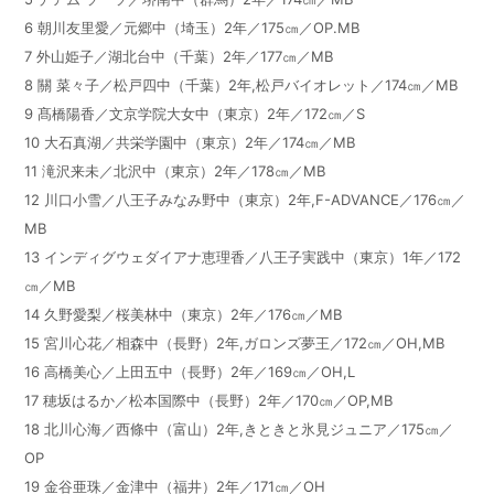
6
朝川友里愛／元郷中（埼玉）
2
年／
175
㎝／
OP.MB
7
外山姫子／湖北台中（千葉）
2
年／
177
㎝／
MB
8
關 菜々子／松戸四中（千葉）
2
年
,
松戸バイオレット／
174
㎝／
MB
9
髙橋陽香／文京学院大女中（東京）
2
年／
172
㎝／
S
10
大石真湖／共栄学園中（東京）
2
年／
174
㎝／
MB
11
滝沢来未／北沢中（東京）
2
年／
178
㎝／
MB
12
川口小雪／八王子みなみ野中（東京）
2
年
,F-ADVANCE
／
176
㎝／
MB
13
インディグウェダイアナ恵理香／八王子実践中（東京）
1
年／
172
㎝／
MB
14
久野愛梨／桜美林中（東京）
2
年／
176
㎝／
MB
15
宮川心花／相森中（長野）
2
年
,
ガロンズ夢王／
172
㎝／
OH,MB
16
高橋美心／上田五中（長野）
2
年／
169
㎝／
OH,L
17
穂坂はるか／松本国際中（長野）
2
年／
170
㎝／
OP,MB
18
北川心海／西條中（富山）
2
年
,
きときと氷見ジュニア／
175
㎝／
OP
19
金谷亜珠／金津中（福井）
2
年／
171
㎝／
OH