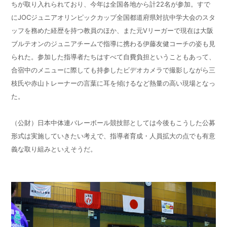
ちが取り入れられており、今年は全国各地から計22名が参加。すで
にJOCジュニアオリンピックカップ全国都道府県対抗中学大会のスタ
ッフを務めた経歴を持つ教員のほか、また元Vリーガーで現在は大阪
ブルテオンのジュニアチームで指導に携わる伊藤友健コーチの姿も見
られた。参加した指導者たちはすべて自費負担ということもあって、
合宿中のメニューに際しても持参したビデオカメラで撮影しながら三
枝氏や赤山トレーナーの言葉に耳を傾けるなど熱量の高い現場となっ
た。
（公財）日本中体連バレーボール競技部としては今後もこうした公募
形式は実施していきたい考えで、指導者育成・人員拡大の点でも有意
義な取り組みといえそうだ。