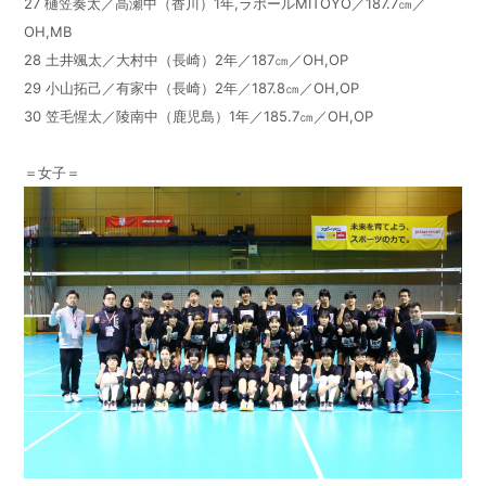
27
樋笠奏太／高瀬中（香川）
1
年
,
ラポール
MITOYO
／
187.7
㎝／
OH,MB
28
土井颯太／大村中（長崎）
2
年／
187
㎝／
OH,OP
29
小山拓己／有家中（長崎）
2
年／
187.8
㎝／
OH,OP
30
笠毛惺太／陵南中（鹿児島）
1
年／
185.7
㎝／
OH,OP
＝女子＝