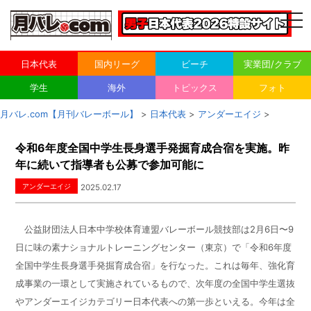
togg
navi
日本代表
国内リーグ
ビーチ
実業団/クラブ
学生
海外
トピックス
フォト
月バレ.com【月刊バレーボール】
>
日本代表
>
アンダーエイジ
>
令和6年度全国中学生長身選手発掘育成合宿を実施。昨
年に続いて指導者も公募で参加可能に
アンダーエイジ
2025.02.17
公益財団法人日本中学校体育連盟バレーボール競技部は
2
月
6
日〜
9
日に味の素ナショナルトレーニングセンター（東京）で「令和
6
年度
全国中学生長身選手発掘育成合宿」を行なった。これは毎年、強化育
成事業の一環として実施されているもので、次年度の全国中学生選抜
やアンダーエイジカテゴリー日本代表への第一歩といえる。今年は全