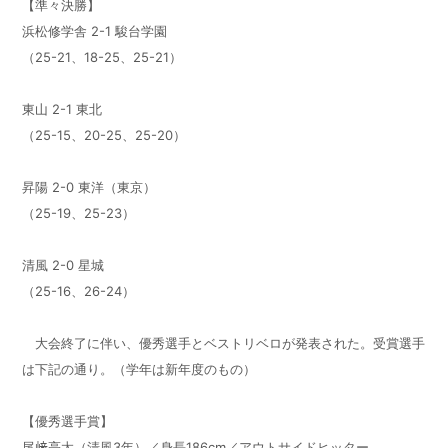
【準々決勝】
浜松修学舎 2-1 駿台学園
（25-21、18-25、25-21）
東山 2-1 東北
（25-15、20-25、25-20）
昇陽 2-0 東洋（東京）
（25-19、25-23）
清風 2-0 星城
（25-16、26-24）
大会終了に伴い、優秀選手とベストリベロが発表された。受賞選手
は下記の通り。（学年は新年度のもの）
【優秀選手賞】
尾﨑亮太（清風3年）／身長186cm／アウトサイドヒッター