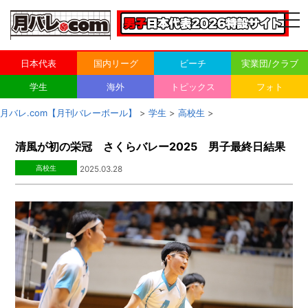
togg
navi
日本代表
国内リーグ
ビーチ
実業団/クラブ
学生
海外
トピックス
フォト
月バレ.com【月刊バレーボール】
>
学生
>
高校生
>
清風が初の栄冠 さくらバレー2025 男子最終日結果
高校生
2025.03.28