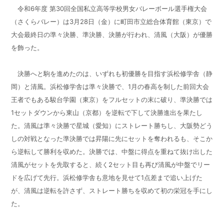
令和6年度 第30回全国私立高等学校男女バレーボール選手権大会
（さくらバレー）は3月28日（金）に町田市立総合体育館（東京）で
大会最終日の準々決勝、準決勝、決勝が行われ、清風（大阪）が優勝
を飾った。
決勝へと駒を進めたのは、いずれも初優勝を目指す浜松修学舎（静
岡）と清風。浜松修学舎は準々決勝で、1月の春高を制した前回大会
王者でもある駿台学園（東京）をフルセットの末に破り、準決勝では
1セットダウンから東山（京都）を逆転で下して決勝進出を果たし
た。清風は準々決勝で星城（愛知）にストレート勝ちし、大阪勢どう
しの対戦となった準決勝では昇陽に先にセットを奪われるも、そこか
ら逆転して勝利を収めた。決勝では、中盤に得点を重ねて抜け出した
清風がセットを先取すると、続く2セット目も再び清風が中盤でリー
ドを広げて先行。浜松修学舎も意地を見せて1点差まで追い上げた
が、清風は逆転を許さず、ストレート勝ちを収めて初の栄冠を手にし
た。