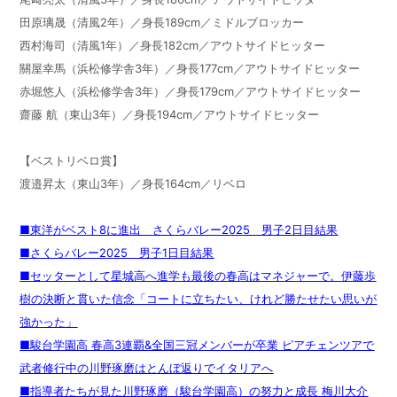
田原璃晟（清風2年）／身長189cm／ミドルブロッカー
西村海司（清風1年）／身長182cm／アウトサイドヒッター
關屋幸馬（浜松修学舎3年）／身長177cm／アウトサイドヒッター
赤堀悠人（浜松修学舎3年）／身長179cm／アウトサイドヒッター
齋藤 航（東山3年）／身長194cm／アウトサイドヒッター
【ベストリベロ賞】
渡邉昇太（東山3年）／身長164cm／リベロ
■東洋がベスト8に進出 さくらバレー2025 男子2日目結果
■さくらバレー2025 男子1日目結果
■セッターとして星城高へ進学も最後の春高はマネジャーで。伊藤歩
樹の決断と貫いた信念「コートに立ちたい、けれど勝たせたい思いが
強かった」
■駿台学園高 春高3連覇&全国三冠メンバーが卒業 ピアチェンツアで
武者修行中の川野琢磨はとんぼ返りでイタリアへ
■指導者たちが見た川野琢磨（駿台学園高）の努力と成長 梅川大介