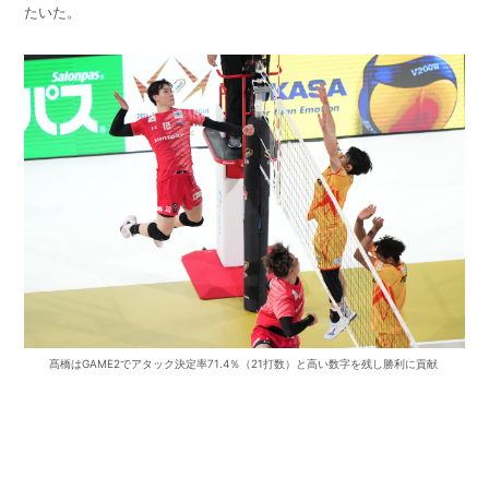
たいた。
髙橋はGAME2でアタック決定率71.4％（21打数）と高い数字を残し勝利に貢献