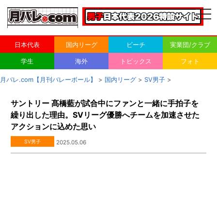
togg
navi
日本代表
国内リーグ
ビーチ
実業団/クラブ
学生
海外
トピックス
フォト
月バレ.com【月刊バレーボール】
>
国内リーグ
>
SV男子
>
サントリー 髙橋藍が試合中にファンと一緒に手拍子を
繰り出した理由。SVリーグ優勝へチームを加速させた
アクションに込めた思い
SV男子
2025.05.06