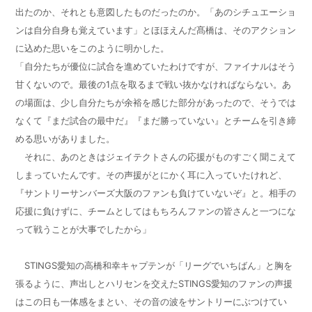
出たのか、それとも意図したものだったのか。「あのシチュエーショ
ンは自分自身も覚えています」とほほえんだ髙橋は、そのアクション
に込めた思いをこのように明かした。
「自分たちが優位に試合を進めていたわけですが、ファイナルはそう
甘くないので。最後の
1
点を取るまで戦い抜かなければならない。あ
の場面は、少し自分たちが余裕を感じた部分があったので、そうでは
なくて『まだ試合の最中だ』『まだ勝っていない』とチームを引き締
める思いがありました。
それに、あのときはジェイテクトさんの応援がものすごく聞こえて
しまっていたんです。その声援がとにかく耳に入っていたけれど、
『サントリーサンバーズ大阪のファンも負けていないぞ』と。相手の
応援に負けずに、チームとしてはもちろんファンの皆さんと一つにな
って戦うことが大事でしたから」
STINGS
愛知の高橋和幸キャプテンが「リーグでいちばん」と胸を
張るように、声出しとハリセンを交えた
STINGS
愛知のファンの声援
はこの日も一体感をまとい、その音の波をサントリーにぶつけてい