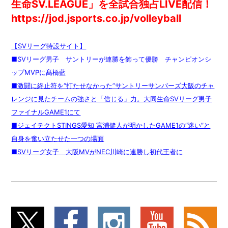
生命SV.LEAGUE」を全試合独占LIVE配信！
https://jod.jsports.co.jp/volleyball
【SVリーグ特設サイト】
■SVリーグ男子 サントリーが連勝を飾って優勝 チャンピオンシ
ップMVPに髙橋藍
■激闘に終止符を“打たせなかった”サントリーサンバーズ大阪のチャ
レンジに見たチームの強さと「信じる」力。大同生命SVリーグ男子
ファイナルGAME1にて
■ジェイテクトSTINGS愛知 宮浦健人が明かしたGAME1の“迷い”と
自身を奮い立たせた一つの場面
■SVリーグ女子 大阪MVがNEC川崎に連勝し初代王者に