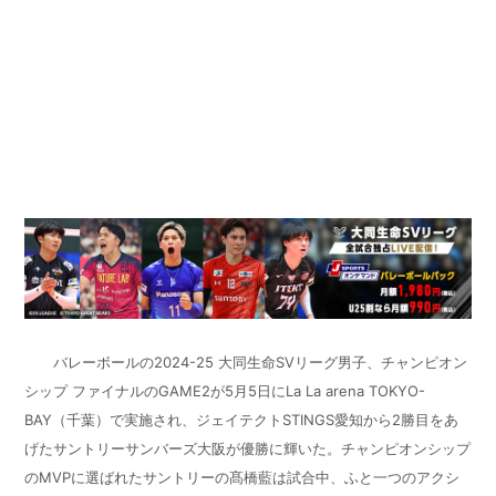
バレーボールの
2024-25
大同生命
SV
リーグ男子、チャンピオン
シップ ファイナルの
GAME2
が
5
月
5
日に
La La arena TOKYO-
BAY
（千葉）で実施され、ジェイテクト
STINGS
愛知から
2
勝目をあ
げたサントリーサンバーズ大阪が優勝に輝いた。チャンピオンシップ
の
MVP
に選ばれたサントリーの髙橋藍は試合中、ふと一つのアクシ