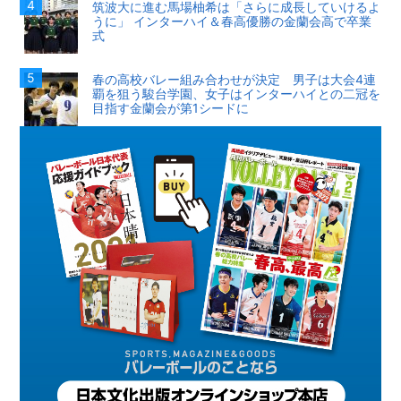
筑波大に進む馬場柚希は「さらに成長していけるよ
うに」 インターハイ＆春高優勝の金蘭会高で卒業
式
春の高校バレー組み合わせが決定 男子は大会4連
覇を狙う駿台学園、女子はインターハイとの二冠を
目指す金蘭会が第1シードに