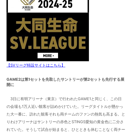
【SVリーグ特設サイトはこちら】
GAME2
は第
1
セットを先取したサントリーが第
2
セットも先行する展
開に
3
日に有明アリーナ（東京）で行われた
GAME1
と同じく、この日
の会場も
1
万人近い観客が詰めかけていた。リーグタイトルが懸かっ
た大一番に、訪れた観客それも両チームのファンの熱気も高まる。と
りわけアリーナはサントリーの赤色と
STINGS
愛知の黄金色に二分さ
れていた。そうして試合が始まると、ひとときも休むことなく両チー