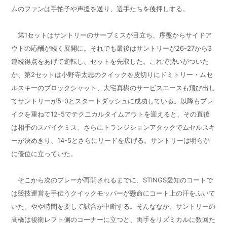
ムのファンは手拍子や声援を送り、選手たちを後押しする。
第
1
セットはサントリーのサーブミスが目立ち、序盤からサイドア
ウトの応酬が続く展開に。それでも最後はサントリーが
26-27
から
3
連続得点をあげて逆転し、セットを先取した。これで勢いがついた
か、第
2
セットは小野寺太志のクイックを皮切りにドミトリー・ムセ
ルスキーのブロックシャット、大宅真樹のサービスエースも飛び出し
てサントリーが
5-0
とスタートダッシュに成功している。以降もブレ
イクを重ねて
12-5
でテクニカルタイムアウトを迎えると、その直後
は相手のスパイクミス、さらにトランジションアタックでムセルスキ
ーが決めきり、
14-5
とさらにリードを広げる。サントリーは明らか
に優位に立っていた。
そこから次のプレーが再開されるまでに、
STINGS
愛知のコートで
は競技運営を手伝うクイックモッパーが懸命にコート上の汗をふいて
いた。やや時間を要して試合が中断する。そんななか、サントリーの
髙橋は後衛レフト側のコーナーに立つと、両手をリズミカルに数回た