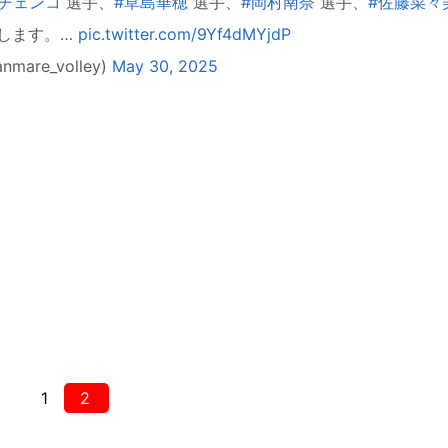
チェンコ
選手、
#草島華穂
選手、
#岡村南奈
選手、
#佐藤菜々
します。…
pic.twitter.com/9Yf4dMYjdP
re_volley)
May 30, 2025
1
2