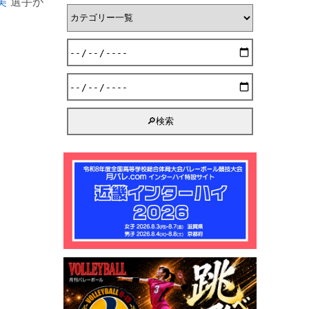
美
選手が