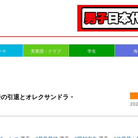
ーチ
実業団・クラブ
学生
海
奈の引退とオレクサンドラ・
202