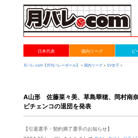
日本代表
国内リーグ
ビ
月バレ.com【月刊バレーボール】
>
国内リーグ
>
SV女子
>
A山形 佐藤菜々美、草島華穂、岡村南
ビチェンコの退団を発表
【引退選手・契約満了選手のお知らせ】