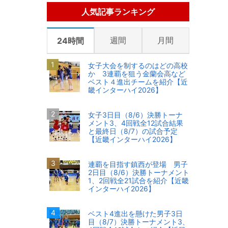
人気記事ランキング
週間
月間
24時間
女子大会を制するのはどの高校
か 3連覇を狙う金蘭会高など
ベスト４進出チームを紹介【近
畿インターハイ2026】
女子3日目（8/6）決勝トーナ
メント3、4回戦全12試合結果
と最終日（8/7）の試合予定
【近畿インターハイ2026】
連覇を目指す鎮西が登場 男子
2日目（8/6）決勝トーナメント
1、2回戦全21試合を紹介【近畿
インターハイ2026】
ベスト4進出を懸けた男子3日
目（8/7）決勝トーナメント3、