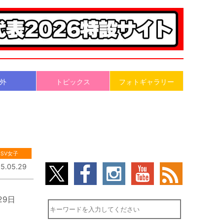
外
トピックス
フォトギャラリー
SV女子
5.05.29
9日