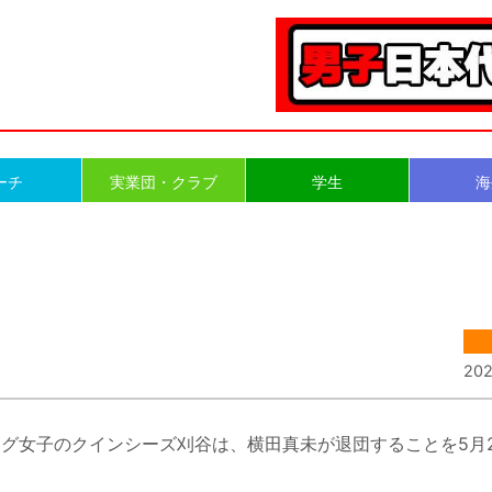
ーチ
実業団・クラブ
学生
海
202
グ女子のクインシーズ刈谷は、横田真未が退団することを5月2