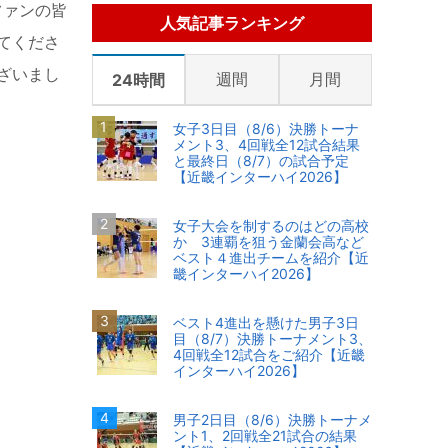
ファンの皆
人気記事ランキング
てくださ
ざいまし
週間
月間
24時間
女子3日目（8/6）決勝トーナ
メント3、4回戦全12試合結果
と最終日（8/7）の試合予定
【近畿インターハイ2026】
女子大会を制するのはどの高校
か 3連覇を狙う金蘭会高など
ベスト４進出チームを紹介【近
畿インターハイ2026】
ベスト4進出を懸けた男子3日
目（8/7）決勝トーナメント3、
4回戦全12試合をご紹介【近畿
インターハイ2026】
男子2日目（8/6）決勝トーナメ
ント1、2回戦全21試合の結果