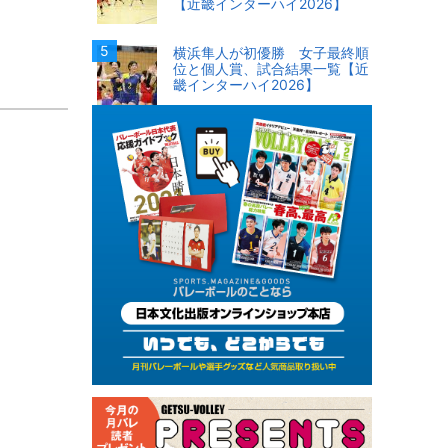
【近畿インターハイ2026】
横浜隼人が初優勝 女子最終順
位と個人賞、試合結果一覧【近
畿インターハイ2026】