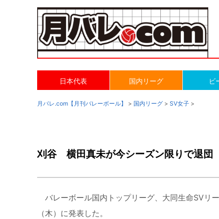
日本代表
国内リーグ
ビ
月バレ.com【月刊バレーボール】
>
国内リーグ
>
SV女子
>
刈谷 横田真未が今シーズン限りで退団
バレーボール国内トップリーグ、大同生命SVリー
（木）に発表した。