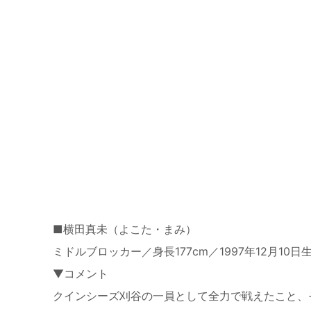
■横田真未（よこた・まみ）
ミドルブロッカー／身長177cm／1997年12月
▼コメント
クインシーズ刈谷の一員として全力で戦えたこと、