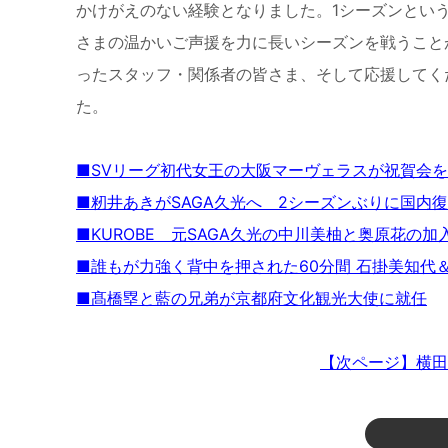
かけがえのない経験となりました。1シーズンとい
さまの温かいご声援を力に長いシーズンを戦うこと
ったスタッフ・関係者の皆さま、そして応援してく
た。
■SVリーグ初代女王の大阪マーヴェラスが祝賀会
■籾井あきがSAGA久光へ 2シーズンぶりに国内
■KUROBE 元SAGA久光の中川美柚と奥原花の加
■誰もが力強く背中を押された60分間 石掛美知代
■髙橋塁と藍の兄弟が京都府文化観光大使に就任
【次ページ】横田