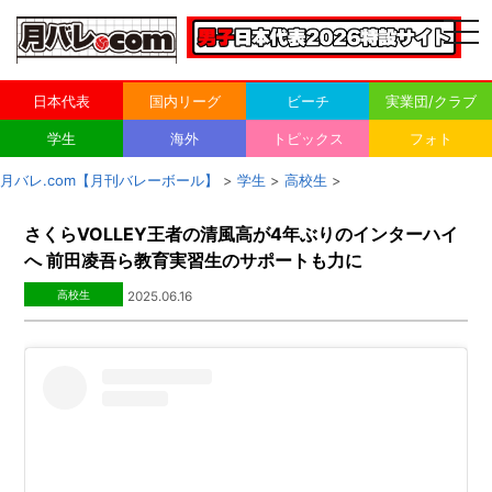
togg
navi
日本代表
国内リーグ
ビーチ
実業団/クラブ
学生
海外
トピックス
フォト
月バレ.com【月刊バレーボール】
>
学生
>
高校生
>
さくらVOLLEY王者の清風高が4年ぶりのインターハイ
へ 前田凌吾ら教育実習生のサポートも力に
高校生
2025.06.16