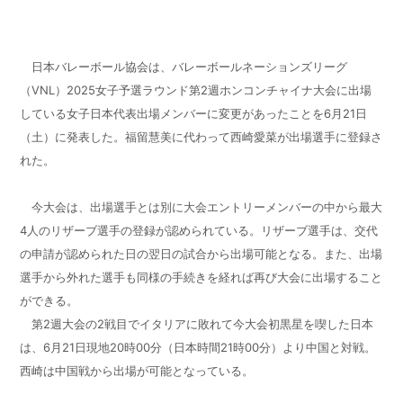
日本バレーボール協会は、バレーボールネーションズリーグ
（VNL）2025女子予選ラウンド第2週ホンコンチャイナ大会に出場
している女子日本代表出場メンバーに変更があったことを6月21日
（土）に発表した。福留慧美に代わって西崎愛菜が出場選手に登録さ
れた。
今大会は、出場選手とは別に大会エントリーメンバーの中から最大
4人のリザーブ選手の登録が認められている。リザーブ選手は、交代
の申請が認められた日の翌日の試合から出場可能となる。また、出場
選手から外れた選手も同様の手続きを経れば再び大会に出場すること
ができる。
第2週大会の2戦目でイタリアに敗れて今大会初黒星を喫した日本
は、6月21日現地20時00分（日本時間21時00分）より中国と対戦。
西崎は中国戦から出場が可能となっている。