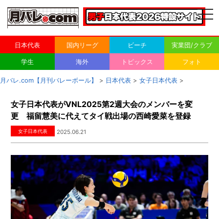
togg
navi
日本代表
国内リーグ
ビーチ
実業団/クラブ
学生
海外
トピックス
フォト
月バレ.com【月刊バレーボール】
>
日本代表
>
女子日本代表
>
女子日本代表がVNL2025第2週大会のメンバーを変
更 福留慧美に代えてタイ戦出場の西崎愛菜を登録
女子日本代表
2025.06.21