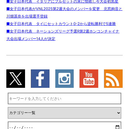
■女子日本代表 イタリアにフルセットの末に惜敗し今大会初黒星
■女子日本代表がVNL2025第2週大会のメンバーを変更 北窓絢音と
川畑遥奈を出場選手登録
■女子日本代表 タイにセットカウント0-2から逆転勝利で5連勝
■女子日本代表 ネーションズリーグ予選R第2週ホンコンチャイナ
大会出場メンバー14人が決定