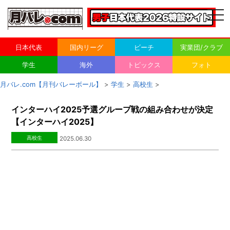
togg
navi
日本代表
国内リーグ
ビーチ
実業団/クラブ
学生
海外
トピックス
フォト
月バレ.com【月刊バレーボール】
>
学生
>
高校生
>
インターハイ2025予選グループ戦の組み合わせが決定
【インターハイ2025】
高校生
2025.06.30