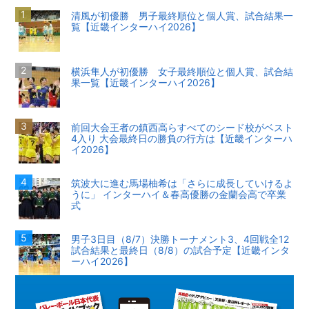
清風が初優勝 男子最終順位と個人賞、試合結果一
覧【近畿インターハイ2026】
横浜隼人が初優勝 女子最終順位と個人賞、試合結
果一覧【近畿インターハイ2026】
前回大会王者の鎮西高らすべてのシード校がベスト
4入り 大会最終日の勝負の行方は【近畿インターハ
イ2026】
筑波大に進む馬場柚希は「さらに成長していけるよ
うに」 インターハイ＆春高優勝の金蘭会高で卒業
式
男子3日目（8/7）決勝トーナメント3、4回戦全12
試合結果と最終日（8/8）の試合予定【近畿インタ
ーハイ2026】