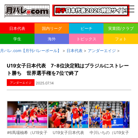
togg
navi
日本代表
国内リーグ
ビーチ
実業団/クラブ
学生
海外
トピックス
フォト
月バレ.com【月刊バレーボール】
>
日本代表
>
アンダーエイジ
>
U19女子日本代表 7-8位決定戦はブラジルにストレー
ト勝ち 世界選手権を7位で終了
アンダーエイジ
2025.07.14
#6馬場柚希（U19女子
U19女子日本代表
中川いちの（U19女子