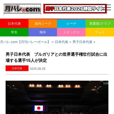
togg
navi
日本代表
国内リーグ
ビーチ
実業団/クラブ
学生
海外
トピックス
フォト
月バレ.com【月刊バレーボール】
>
日本代表
>
男子日本代表
>
男子日本代表 ブルガリアとの世界選手権壮行試合に出
場する選手15人が決定
日本代表
2025.08.28