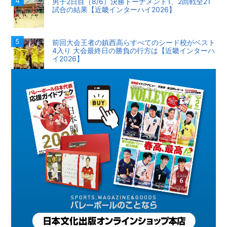
男子2日目（8/6）決勝トーナメント1、2回戦全21
試合の結果【近畿インターハイ2026】
前回大会王者の鎮西高らすべてのシード校がベスト
4入り 大会最終日の勝負の行方は【近畿インターハ
イ2026】