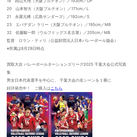
18 西山大翔（大阪ブルテオン）／193cm／OP
20 山本智大（大阪ブルテオン）／171cm／L
21 永露元稀（広島サンダーズ）／192cm／S
23 エバデダン ラリー（大阪ブルテオン）／195cm／MB
32 佐藤駿一郎（ウルフドッグス名古屋）／205cm／MB
監督 ロラン・ティリ（公益財団法人日本バレーボール協会）
※所属は8月28日時点
買取大吉 バレーボールネーションズリーグ2025 千葉大会公式写真
集
男女日本代表選手を中心に、 千葉大会の名シーンを１冊に
好評発売中！ ご購入は
こちら