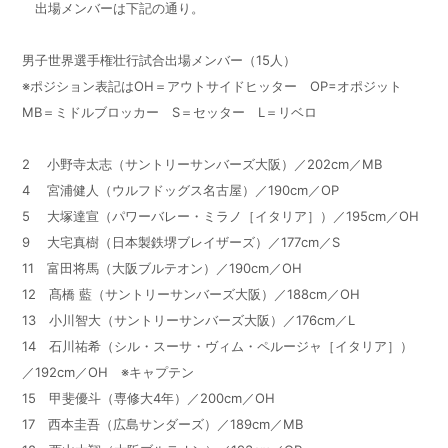
出場メンバーは下記の通り。
男子世界選手権壮行試合出場メンバー（15人）
※ポジション表記はOH＝アウトサイドヒッター OP=オポジット
MB＝ミドルブロッカー S＝セッター L＝リベロ
2 小野寺太志（サントリーサンバーズ大阪）／202cm／MB
4 宮浦健人（ウルフドッグス名古屋）／190cm／OP
5 大塚達宣（パワーバレー・ミラノ［イタリア］）／195cm／OH
9 大宅真樹（日本製鉄堺ブレイザーズ）／177cm／S
11 富田将馬（大阪ブルテオン）／190cm／OH
12 髙橋 藍（サントリーサンバーズ大阪）／188cm／OH
13 小川智大（サントリーサンバーズ大阪）／176cm／L
14 石川祐希（シル・スーサ・ヴィム・ペルージャ［イタリア］）
／192cm／OH ※キャプテン
15 甲斐優斗（専修大4年）／200cm／OH
17 西本圭吾（広島サンダーズ）／189cm／MB