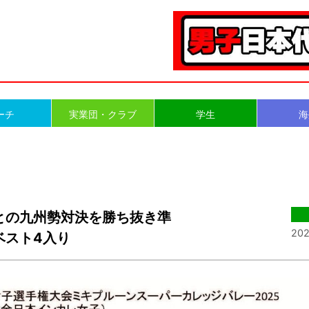
ーチ
実業団・クラブ
学生
海
との九州勢対決を勝ち抜き準
202
ベスト4入り