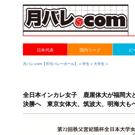
日本代表
国内リーグ
ビ
月バレ.com【月刊バレーボール】
>
学生
>
大学生
>
全日本インカレ女子 鹿屋体大が福岡大
決勝へ 東京女体大、筑波大、明海大も