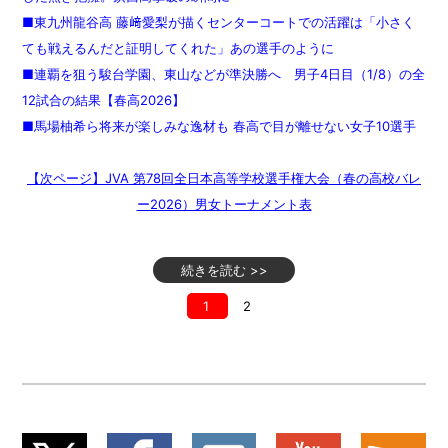
■東九州龍谷高 藤﨑愛梨が描くセンターコートでの活躍は「小さく
ても戦えるんだと証明してくれた」あの選手のように
■連覇を狙う駿台学園、東山などが準決勝へ 男子4日目（1/8）の全
12試合の結果【春高2026】
■馬場柚希ら将来が楽しみな逸材も 春高で目が離せない女子10選手
【次ページ】JVA 第78回全日本高等学校選手権大会（春の高校バレ
ー2026）男女トーナメント表
続きを読む >>
1
2