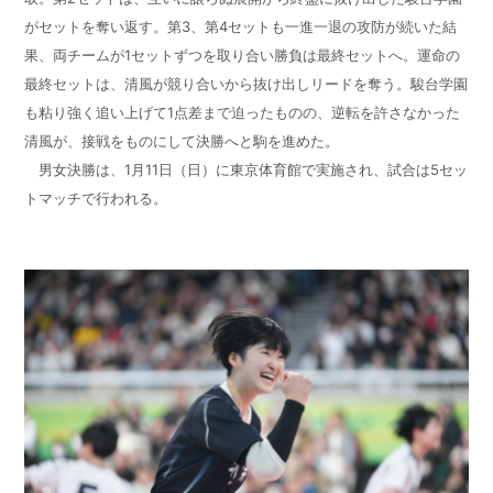
が
セットを
奪い返
す
。第3、第4セットも一進一退の攻防が続いた
結
果
、両チームが1セットずつを取り合い勝負は最終セットへ。
運命の
最終セットは、清風が競り合いから抜け出しリードを奪
う
。駿台学園
も粘り強く追い上げて1点差まで迫ったものの、
逆転を許さなかった
清風が、接戦をものにして決勝へと駒を進めた。
男女決勝は、1月11日（日）に東京体育館で実施され、試合は5セッ
トマッチで行われる。