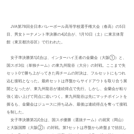
JVA第78回全日本バレーボール高
等学校選手権大会（春高）
の5日
目、男女トーナメント準決勝の4試合が、1月10日（土）に東京体育
館（東京都渋谷区）で行われた。
女子準決勝第1試合は、インターハイ王者の金蘭会（大阪①）と、
国スポ3位（単独チーム）の東九州龍谷（大分）
の
対戦。ここまで失
セット0で勝ち上がってきた両チームの対決は、フルセットにもつれ
込む接戦となった。
最終セットは
序盤からサイドアウトを取り合う展
開
となったが、
東九州龍谷が連続得点で先行
。しかし、
金蘭会
が
粘り
強く追い上げて同点に追いつく
。
東九州龍谷
は先に
マッチポイントを
握
るも、金蘭会は
ジュースに持ち込み、最後は連続得点を奪って接戦
を制した。
女子準決勝第2試合は、国スポ優勝（選抜チーム）の就実（岡山）
と大阪国際（大阪②）
の
対戦。第1セットは序盤から終盤まで拮抗し