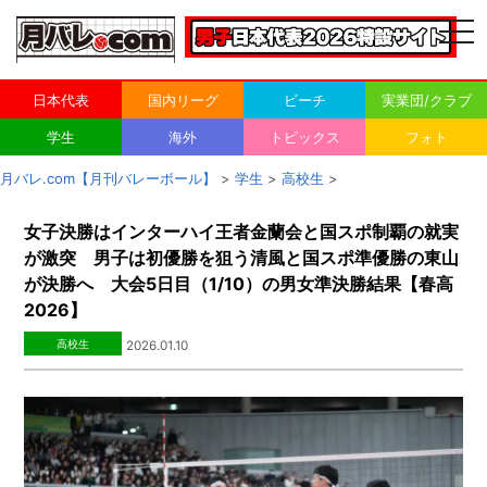
togg
navi
日本代表
国内リーグ
ビーチ
実業団/クラブ
学生
海外
トピックス
フォト
月バレ.com【月刊バレーボール】
>
学生
>
高校生
>
女子決勝はインターハイ王者金蘭会と国スポ制覇の就実
が激突 男子は初優勝を狙う清風と国スポ準優勝の東山
が決勝へ 大会5日目（1/10）の男女準決勝結果【春高
2026】
高校生
2026.01.10