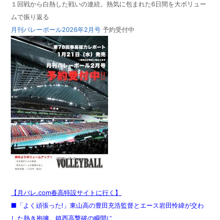
１回戦から白熱した戦いの連続。熱気に包まれた6日間を大ボリュー
ムで振り返る
月刊バレーボール2026年2月号
予約受付中
【月バレ.com春高特設サイトに行く】
■「よく頑張った!」東山高の豊田充浩監督とエース岩田怜緯が交わ
した熱き抱擁。鎮西高撃破の瞬間に