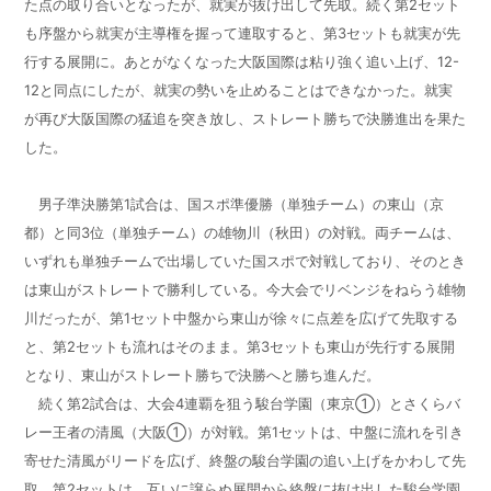
た点の取り合いとなったが
、
就実が抜け出して先取
。
続く第2セット
も
序盤から就実が
主導権を握
って
連取
すると、
第3セットも就実が先
行する展開
に。
あとがなくなった大阪国際
は
粘り強く追い上げ
、
12-
12
と
同点に
したが、就実の勢いを止めることはできなかった。
就実
が再び
大阪国際の猛追を
突き放し、ストレート勝ちで決勝進出を果た
した。
男子準決勝第1試合は、国スポ準優勝（単独チーム）の東山（京
都）と同3位（単独チーム）の雄物川（秋田）
の
対戦。両チームは、
いずれも単独チームで出場していた国スポで対戦しており、
そのとき
は
東山がストレートで勝利
している
。
今大会でリベンジをねらう雄物
川だったが、
第1セット
中盤から
東山が徐々に点差を広げて先取
する
と、
第2セットも
流れはそのまま
。第3セットも東山が先行する展開
となり、東山がストレート勝ちで決勝へと勝ち進んだ。
続く第2試合は、大会4連覇を狙う駿台学園（東京①）とさくらバ
レー王者の清風（大阪①）が対戦。第1セットは、中盤に流れを引き
寄せ
た清風が
リードを広げ、終盤の駿台学園の追い上げをかわして先
取
。
第2セットは
、
互いに譲らぬ展開から終盤に抜け出した駿台学園