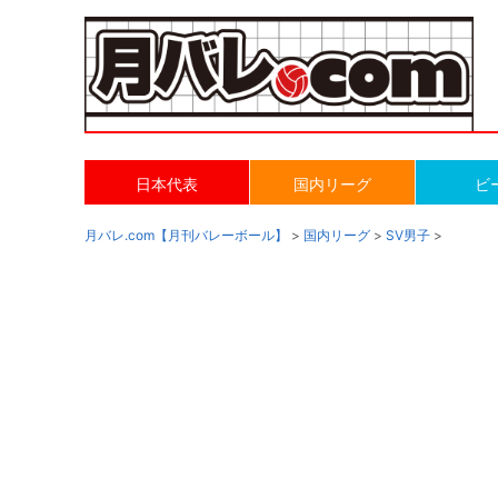
日本代表
国内リーグ
ビ
月バレ.com【月刊バレーボール】
>
国内リーグ
>
SV男子
>