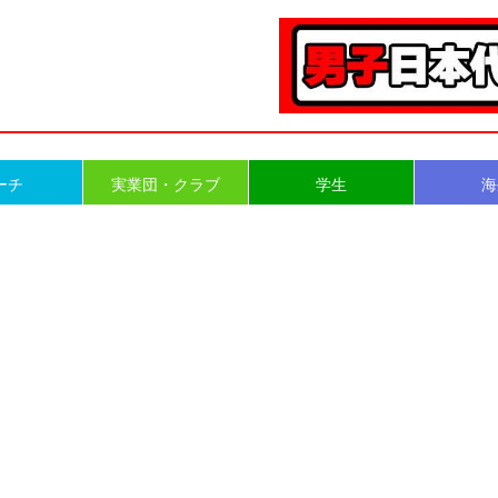
ーチ
実業団・クラブ
学生
海