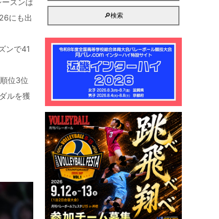
シーズンは
26にも出
ンで41
順位3位
メダルを獲