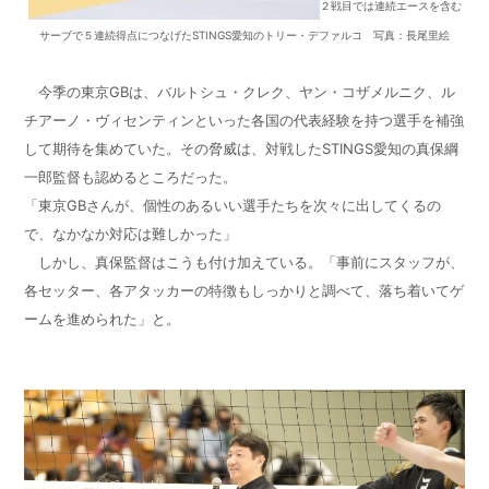
２戦目では連続エースを含む
サーブで５連続得点につなげたSTINGS愛知のトリー・デファルコ 写真：長尾里絵
今季の東京
GB
は、バルトシュ・クレク、ヤン・コザメルニク、ル
チアーノ・ヴィセンティンといった各国の代表経験を持つ選手を補強
して期待を集めていた。その脅威は、対戦した
STINGS
愛知の真保綱
一郎監督も認めるところだった。
「東京
GB
さんが、個性のあるいい選手たちを次々に出してくるの
で、なかなか対応は難しかった」
しかし、真保監督はこうも付け加えている。「事前にスタッフが、
各セッター、各アタッカーの特徴もしっかりと調べて、落ち着いてゲ
ームを進められた」と。