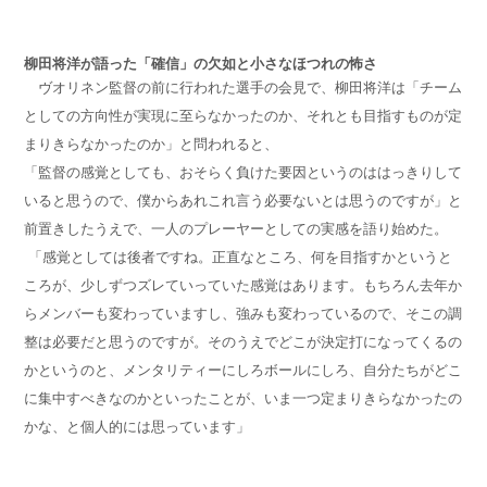
柳田将洋が語った「確信」の欠如と小さなほつれの怖さ
ヴオリネン監督の前に行われた選手の会見で、柳田将洋は「チーム
としての方向性が実現に至らなかったのか、それとも目指すものが定
まりきらなかったのか」と問われると、
「監督の感覚としても、おそらく負けた要因というのははっきりして
いると思うので、僕からあれこれ言う必要ないとは思うのですが」と
前置きしたうえで、一人のプレーヤーとしての実感を語り始めた。
「感覚としては後者ですね。正直なところ、何を目指すかというと
ころが、少しずつズレていっていた感覚はあります。もちろん去年か
らメンバーも変わっていますし、強みも変わっているので、そこの調
整は必要だと思うのですが。そのうえでどこが決定打になってくるの
かというのと、メンタリティーにしろボールにしろ、自分たちがどこ
に集中すべきなのかといったことが、いま一つ定まりきらなかったの
かな、と個人的には思っています」