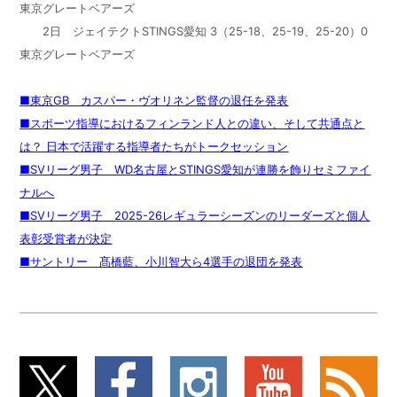
東京グレートベアーズ
2
日 ジェイテクト
STINGS
愛知
3
（
25-18
、
25-19
、
25-20
）
0
東京グレートベアーズ
■東京GB カスパー・ヴオリネン監督の退任を発表
■スポーツ指導におけるフィンランド人との違い、そして共通点と
は？ 日本で活躍する指導者たちがトークセッション
■SVリーグ男子 WD名古屋とSTINGS愛知が連勝を飾りセミファイ
ナルへ
■SVリーグ男子 2025-26レギュラーシーズンのリーダーズと個人
表彰受賞者が決定
■サントリー 髙橋藍、小川智大ら4選手の退団を発表