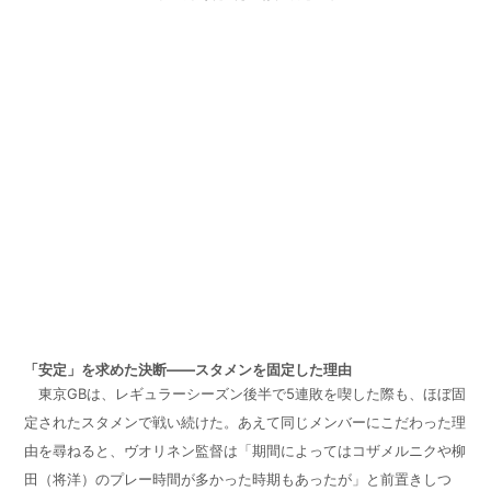
「安定」を求めた決断――スタメンを固定した理由
東京
GB
は、レギュラーシーズン後半で
5
連敗を喫した際も、ほぼ固
定されたスタメンで戦い続けた。あえて同じメンバーにこだわった理
由を尋ねると、ヴオリネン監督は「期間によってはコザメルニクや柳
田（将洋）のプレー時間が多かった時期もあったが」と前置きしつ