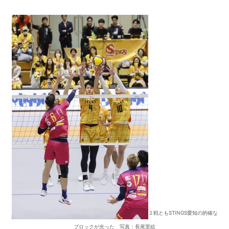
２戦ともSTINGS愛知の的確な
ブロックが光った 写真：長尾里絵