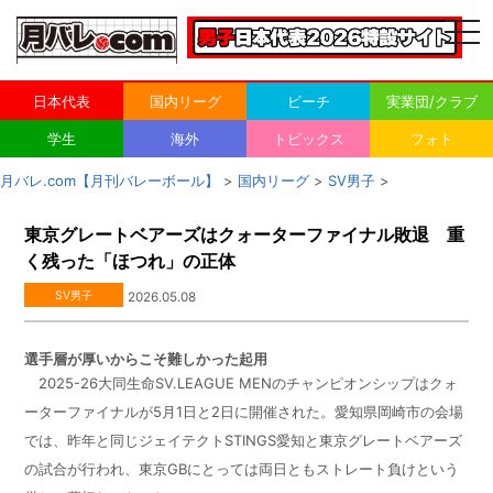
togg
navi
日本代表
国内リーグ
ビーチ
実業団/クラブ
学生
海外
トピックス
フォト
月バレ.com【月刊バレーボール】
>
国内リーグ
>
SV男子
>
東京グレートベアーズはクォーターファイナル敗退 重
く残った「ほつれ」の正体
SV男子
2026.05.08
選手層が厚いからこそ難しかった起用
2025-26
大同生命
SV.LEAGUE MEN
のチャンピオンシップはクォ
ーターファイナルが
5
月
1
日と
2
日に開催された。愛知県岡崎市の会場
では、昨年と同じジェイテクト
STINGS
愛知と東京グレートベアーズ
の試合が行われ、東京
GB
にとっては両日ともストレート負けという