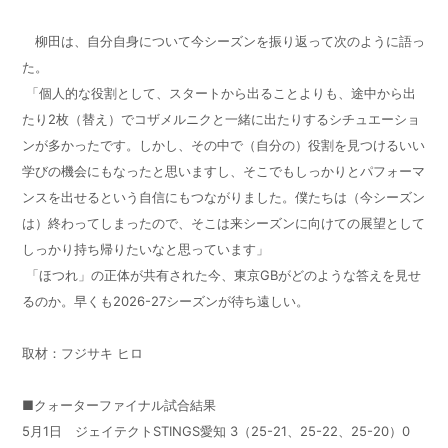
柳田は、自分自身について今シーズンを振り返って次のように語っ
た。
「個人的な役割として、スタートから出ることよりも、途中から出
たり
2
枚（替え）でコザメルニクと一緒に出たりするシチュエーショ
ンが多かったです。しかし、その中で（自分の）役割を見つけるいい
学びの機会にもなったと思いますし、そこでもしっかりとパフォーマ
ンスを出せるという自信にもつながりました。僕たちは（今シーズン
は）終わってしまったので、そこは来シーズンに向けての展望として
しっかり持ち帰りたいなと思っています」
「ほつれ」の正体が共有された今、東京
GB
がどのような答えを見せ
るのか。早くも
2026-27
シーズンが待ち遠しい。
取材：フジサキ ヒロ
■クォーターファイナル試合結果
5
月
1
日 ジェイテクト
STINGS
愛知
3
（
25-21
、
25-22
、
25-20
）
0