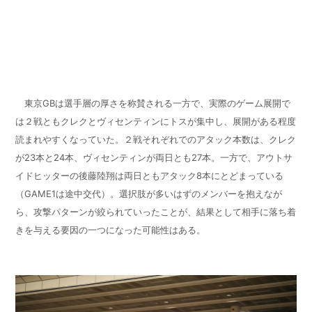
東京
GB
は選手層の厚さを称賛される一方で、実際のゲーム展開で
は２戦ともクレクとヴィセンティンにトスが集中し、展開がある程度
読まれやすくなっていた。２戦それぞれでのアタック本数は、クレク
が
23
本と
24
本、ヴィセンティンが両日とも
27
本。一方で、アウトサ
イドヒッターの後藤陸翔は両日ともアタック
8
本にとどまっている
（
GAME1
は途中交代）。選択肢が多いはずのメンバーを抱えなが
ら、攻撃パターンが絞られていったことが、結果として相手に落ち着
きを与える要因の一つになった可能性はある。