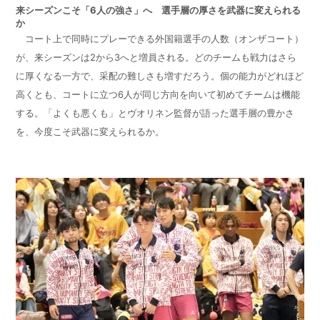
来シーズンこそ「
6
人の強さ」へ 選手層の厚さを武器に変えられる
か
コート上で同時にプレーできる外国籍選手の人数（オンザコート）
が、来シーズンは
2
から
3
へと増員される。どのチームも戦力はさら
に厚くなる一方で、采配の難しさも増すだろう。個の能力がどれほど
高くとも、コートに立つ
6
人が同じ方向を向いて初めてチームは機能
する。「よくも悪くも」とヴオリネン監督が語った選手層の豊かさ
を、今度こそ武器に変えられるか。