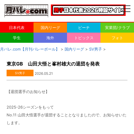
togg
navi
日本代表
国内リーグ
ビーチ
実業団/クラブ
学生
海外
トピックス
フォト
月バレ.com【月刊バレーボール】
>
国内リーグ
>
SV男子
>
東京GB 山田大悟と峯村雄大の退団を発表
SV男子
2026.05.21
【退団選手のお知らせ】
2025-26シーズンをもって
No.11 山田大悟選手が退団することとなりましたので、お知らせいた
します。