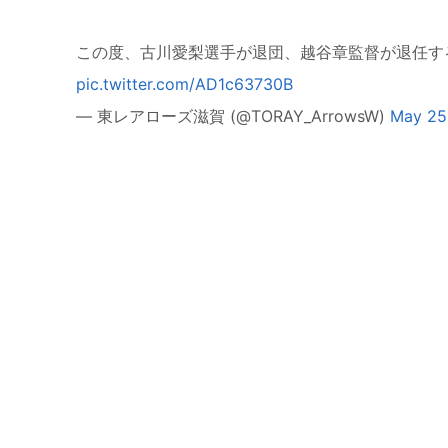
この度、古川愛梨選手が退団、越谷章監督が退任す
pic.twitter.com/AD1c63730B
— 東レアローズ滋賀 (@TORAY_ArrowsW)
May 25