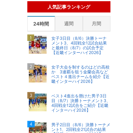
人気記事ランキング
週間
月間
24時間
女子3日目（8/6）決勝トーナ
メント3、4回戦全12試合結果
と最終日（8/7）の試合予定
【近畿インターハイ2026】
女子大会を制するのはどの高校
か 3連覇を狙う金蘭会高など
ベスト４進出チームを紹介【近
畿インターハイ2026】
ベスト4進出を懸けた男子3日
目（8/7）決勝トーナメント3、
4回戦全12試合をご紹介【近畿
インターハイ2026】
男子2日目（8/6）決勝トーナメ
ント1、2回戦全21試合の結果