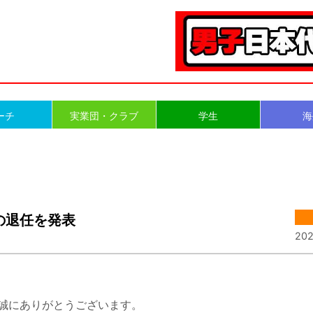
ーチ
実業団・クラブ
学生
海
の退任を発表
202
誠にありがとうございます。