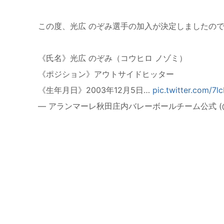
この度、光広 のぞみ選手の加入が決定しましたの
《氏名》光広 のぞみ（コウヒロ ノゾミ）
《ポジション》アウトサイドヒッター
《生年月日》2003年12月5日…
pic.twitter.com/7l
— アランマーレ秋田庄内バレーボールチーム公式 (@aran