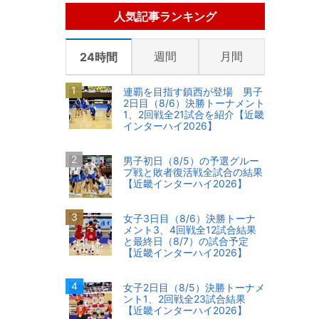
人気記事ランキング
週間
月間
24時間
連覇を目指す鎮西が登場 男子
2日目（8/6）決勝トーナメント
1、2回戦全21試合を紹介【近畿
インターハイ2026】
男子初日（8/5）の予選グルー
プ戦と敗者復活戦全試合の結果
【近畿インターハイ2026】
女子3日目（8/6）決勝トーナ
メント3、4回戦全12試合結果
と最終日（8/7）の試合予定
【近畿インターハイ2026】
女子2日目（8/5）決勝トーナメ
ント1、2回戦全23試合結果
【近畿インターハイ2026】