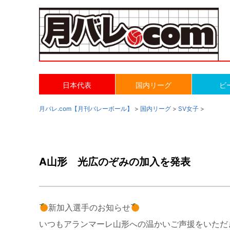
日本代表
国内リーグ
ビ
月バレ.com【月刊バレーボール】
>
国内リーグ
>
SV女子
>
A山形 光広のぞみの加入を発表
新加入選手のお知らせ
いつもアランマーレ山形への温かいご声援をいただ