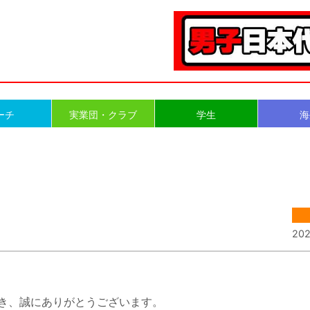
ーチ
実業団・クラブ
学生
海
202
き、誠にありがとうございます。