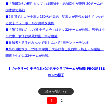
■「第5回鉄の根性カップ」は関城中・結城南中が優勝 20チームが
栃木県で熱戦
■2日間でおよそ中高大350名が集結 明海大が世代を越えてつなが
る女子バレーボール交流戦を実施
■「第19回むさしの国 中学大会」は男女32チームが熱戦。男子は小
平六中、女子は武蔵村山一中が優勝
■参加者と選手がみんなで楽しんだ第4回デンソーテン杯
■第11回栃木クラブ杯 中学男子大会は富士見西中（埼玉）が優勝。
関東を中心に33チームが熱戦
【ギャラリー】中学生世代の男子クラブチームが熱戦! PROGRESS
CUPの様子
続きを読む >>
1
2