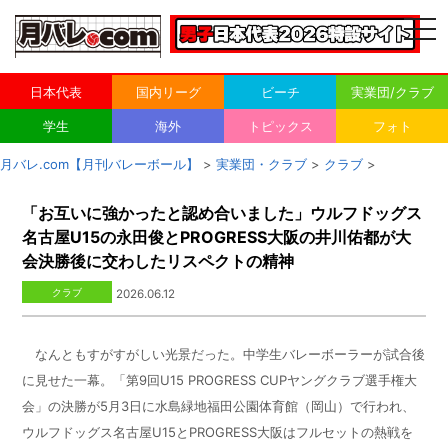
togg
navi
日本代表
国内リーグ
ビーチ
実業団/クラブ
学生
海外
トピックス
フォト
月バレ.com【月刊バレーボール】
>
実業団・クラブ
>
クラブ
>
「お互いに強かったと認め合いました」ウルフドッグス
名古屋U15の永田俊とPROGRESS大阪の井川佑都が大
会決勝後に交わしたリスペクトの精神
クラブ
2026.06.12
なんともすがすがしい光景だった。中学生バレーボーラーが試合後
に見せた一幕。「第
9
回
U15 PROGRESS CUP
ヤングクラブ選手権大
会」の決勝が
5
月
3
日に水島緑地福田公園体育館（岡山）で行われ、
ウルフドッグス名古屋
U15
と
PROGRESS
大阪はフルセットの熱戦を