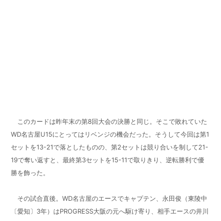
このカードは昨年末の第
8
回大会の決勝と同じ。そこで敗れていた
WD
名古屋
U15
にとってはリベンジの機会だった。そうして今回は第
1
セットを
13-21
で落としたものの、第
2
セットは競り合いを制して
21-
19
で奪い返すと、最終第
3
セットを
15-11
で取りきり、逆転勝利で優
勝を飾った。
その試合直後。
WD
名古屋のエースでキャプテン、永田俊（東陵中
〔愛知〕
3
年）は
PROGRESS
大阪の元へ駆け寄り、相手エースの井川