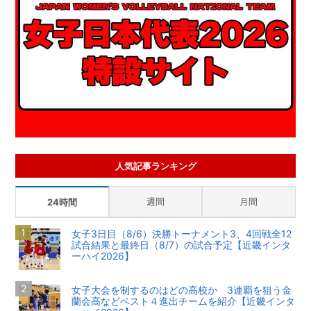
人気記事ランキング
週間
月間
24時間
女子3日目（8/6）決勝トーナメント3、4回戦全12
試合結果と最終日（8/7）の試合予定【近畿インタ
ーハイ2026】
女子大会を制するのはどの高校か 3連覇を狙う金
蘭会高などベスト４進出チームを紹介【近畿インタ