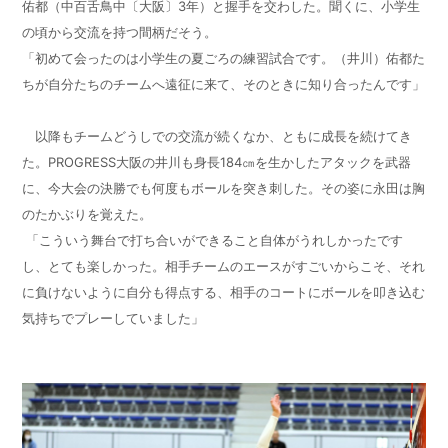
佑都（中百舌鳥中〔大阪〕
3
年）と握手を交わした。聞くに、小学生
の頃から交流を持つ間柄だそう。
「初めて会ったのは小学生の夏ごろの練習試合です。（井川）佑都た
ちが自分たちのチームへ遠征に来て、そのときに知り合ったんです」
以降もチームどうしでの交流が続くなか、ともに成長を続けてき
た。
PROGRESS
大阪の井川も身長
184
㎝を生かしたアタックを武器
に、今大会の決勝でも何度もボールを突き刺した。その姿に永田は胸
のたかぶりを覚えた。
「こういう舞台で打ち合いができること自体がうれしかったです
し、とても楽しかった。相手チームのエースがすごいからこそ、それ
に負けないように自分も得点する、相手のコートにボールを叩き込む
気持ちでプレーしていました」