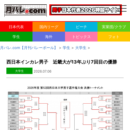
togg
navi
日本代表
国内リーグ
ビーチ
実業団/クラブ
学生
海外
トピックス
フォト
月バレ.com【月刊バレーボール】
>
学生
>
大学生
>
西日本インカレ男子 近畿大が13年ぶり7回目の優勝
大学生
2026.07.06