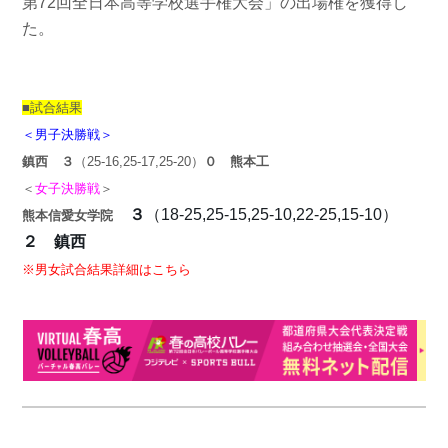
第72回全日本高等学校選手権大会」の出場権を獲得し
た。
。
、
■試合結果
＜男子決勝戦＞
鎮西
３
（25-16,25-17,25-20）
０ 熊本工
＜
女子決勝戦
＞
３
（18-25,25-15,25-10,22-25,15-10）
熊本信愛女学院
２ 鎮西
※男女試合結果詳細はこちら