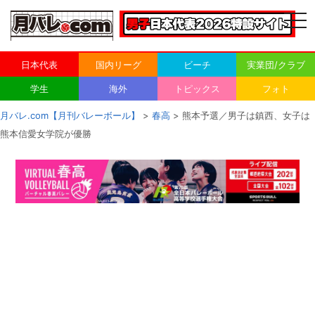
togg
navi
日本代表
国内リーグ
ビーチ
実業団/クラブ
学生
海外
トピックス
フォト
月バレ.com【月刊バレーボール】
>
春高
> 熊本予選／男子は鎮西、女子は
熊本信愛女学院が優勝