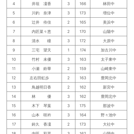
4
井垣 凜香
3
166
林田中
5
川釣 奈津
3
173
増位中
6
辻井 伶佳
2
165
美浜中
7
内匠菜々恵
2
170
山陽中
8
清水 瞳
3
172
大原中
9
三宅 望天
1
174
加古川中
10
竹村 未優
3
163
太子東中
11
小瀬 鈴華
2
159
山崎東中
12
左右田虹歩
2
163
豊岡北中
13
鳥越明日香
2
162
新宮中
14
林 優
3
162
豊岡北中
15
木下 琴葉
3
175
那波中
16
山本 咲衿
3
164
野々池中
17
鉾久 香凜
2
173
大社中
18
内匠 彩菜
3
162
山陽中