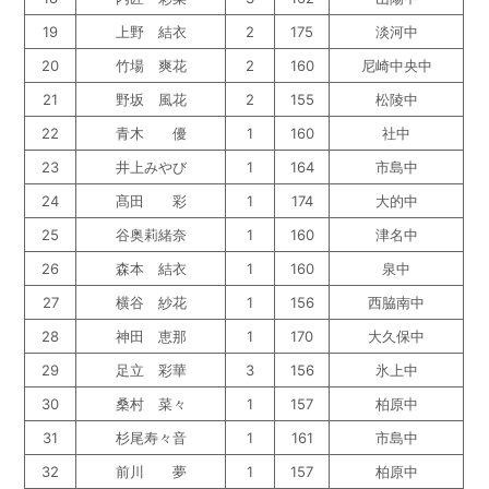
19
上野 結衣
2
175
淡河中
20
竹場 爽花
2
160
尼崎中央中
21
野坂 風花
2
155
松陵中
22
青木 優
1
160
社中
23
井上みやび
1
164
市島中
24
髙田 彩
1
174
大的中
25
谷奥莉緒奈
1
160
津名中
26
森本 結衣
1
160
泉中
27
横谷 紗花
1
156
西脇南中
28
神田 恵那
1
170
大久保中
29
足立 彩華
3
156
氷上中
30
桑村 菜々
1
157
柏原中
31
杉尾寿々音
1
161
市島中
32
前川 夢
1
157
柏原中