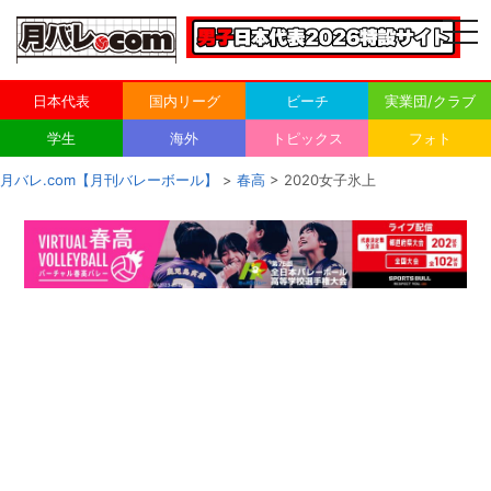
togg
navi
日本代表
国内リーグ
ビーチ
実業団/クラブ
学生
海外
トピックス
フォト
月バレ.com【月刊バレーボール】
>
春高
> 2020女子氷上