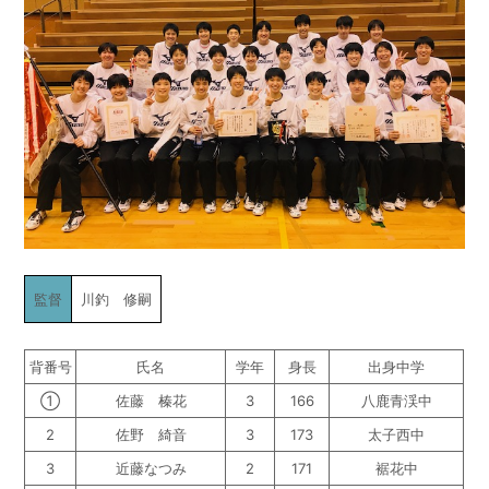
監督
川釣 修嗣
背番号
氏名
学年
身長
出身中学
①
佐藤 榛花
3
166
八鹿青渓中
2
佐野 綺音
3
173
太子西中
3
近藤なつみ
2
171
裾花中