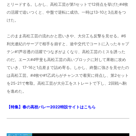
とリードする。しかし、高松工芸が第1セットで12得点を挙げた#4牧
の活躍で追いつくと、中盤で逆転に成功。一時は13-10と3点差をつ
けた。
このまま高松工芸の流れかと思いきや、大分工も反撃を見せる。#6
利光遼紀のサーブで相手を崩すと、途中交代でコートに入ったキャプ
テン#1芦谷透の活躍でつなぎがよくなり、高松工芸のミスを誘った
のだ。エース#4甲斐も高松工芸の高いブロックに対して果敢に攻め
ていき、17-16と1点差まで詰め寄る。しかし、終盤に強さを見せたの
は高松工芸。#4牧や#1乙武らがチャンスで着実に得点し、第2セット
を25-21で奪取。高松工芸が大分工をストレートで下し、2回戦へ駒
を進めた。
【特集】春の高校バレー2022特設サイトはこちら