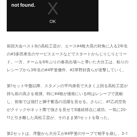
前回大会ベスト8の高松工芸が、エース#4牧大晃の対角に入る2年生
の#3多田來生のサービスエースなどでスタートからじりじりとリー
ド。一方、チームを6年ぶりの春高出場へと導いた大分工は、粘りの
レシーブから3年生の#4甲斐優作、#2草野好貴らが攻撃していく。
第1セット中盤以降、スタメンの平均身長で大きく上回る高松工芸が
持ち前の高さを発揮。特に#4牧が後衛にいる時はレシーブで貢献
し、前衛では強打と獅子奮迅の活躍を見せる。さらに、#1乙武空良
がクイックやネット際で強さを見せて8連続得点に成功。一気に20-
11と引き離した高松工芸が、そのまま第1セットを取った。
第2セットは、序盤から大分工が#4甲斐のサーブで相手を崩し、3-1