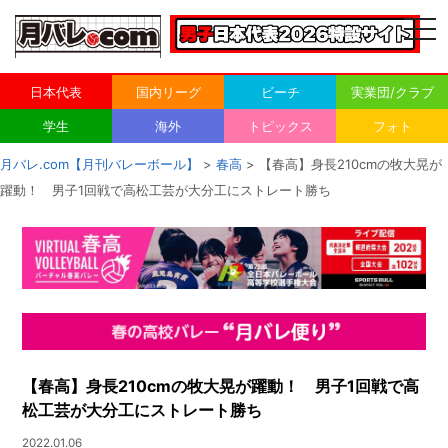
togg
navi
日本代表
国内リーグ
ビーチ
実業団/クラブ
学生
海外
トピックス
フォト
月バレ.com【月刊バレーボール】
>
春高
> 【春高】身長210cmの牧大晃が
躍動！ 男子1回戦で高松工芸が大分工にストレート勝ち
【春高】身長210cmの牧大晃が躍動！ 男子1回戦で高
松工芸が大分工にストレート勝ち
2022.01.06