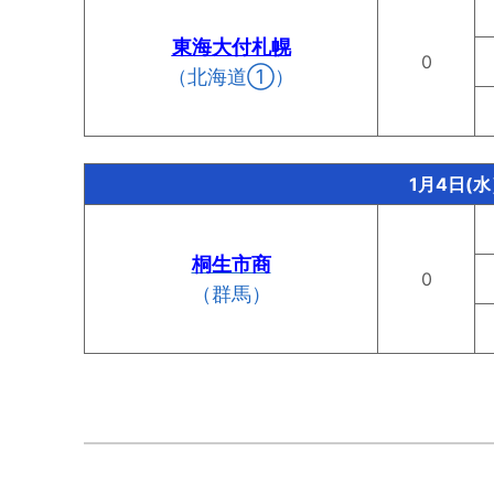
東海大付札幌
0
（北海道①）
1月4日(
桐生市商
0
（群馬）