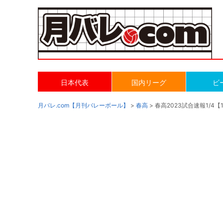
日本代表
国内リーグ
ビ
月バレ.com【月刊バレーボール】
>
春高
> 春高2023試合速報1/4