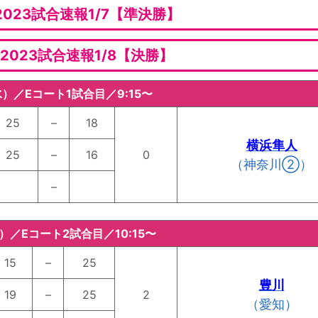
023試合速報1/7【準決勝】
2023試合速報1/8【決勝】
水）／Eコート1試合目／9:15〜
25
–
18
横浜隼人
25
–
16
0
（神奈川②）
–
水）／Eコート2試合目／10:15〜
15
–
25
豊川
19
–
25
2
（愛知）