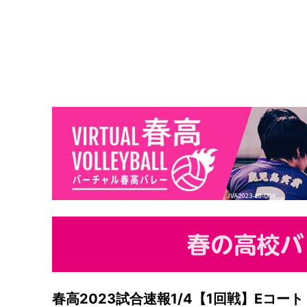
春高2023試合速報1/4【1回戦】Eコー