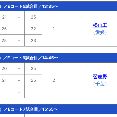
水）／Eコート5試合目／13:35〜
21
–
25
松山工
25
–
22
1
（愛媛）
25
–
23
水）／Eコート6試合目／14:45〜
20
–
25
習志野
21
–
25
2
（千葉）
–
水）／Eコート7試合目／15:55〜