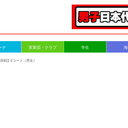
ーチ
実業団・クラブ
学生
海
【1回戦】Eコート（男女）