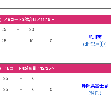
–
水）／Eコート3試合目／11:15〜
25
–
23
旭川実
25
–
19
0
（北海道①）
–
水）／Eコート4試合目／12:25〜
25
–
0
静岡県富士見
25
–
0
0
（静岡）
–