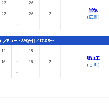
22
–
25
崇徳
23
–
25
2
（広島）
–
水）／Eコート8試合目／17:05〜
12
–
25
坂出工
15
–
25
2
（香川）
–