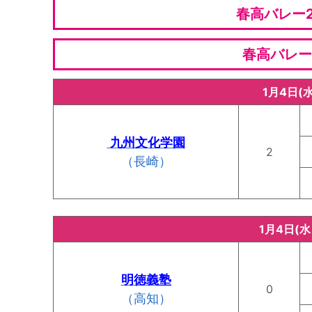
春高バレー2
春高バレー
1月4日(
九州文化学園
2
（長崎）
1月4日(
明徳義塾
0
（高知）