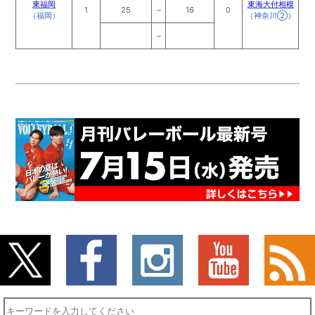
東福岡
東海大付相模
1
25
–
16
0
（福岡）
（神奈川②）
–