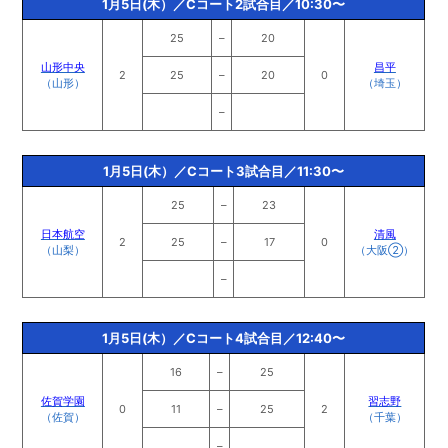
1月5日(木）／Cコート2試合目／10:30〜
25
–
20
山形中央
昌平
2
25
–
20
0
（山形）
（埼玉）
–
1月5日(木）／Cコート3試合目／11:30〜
25
–
23
日本航空
清風
2
25
–
17
0
（山梨）
（大阪②）
–
1月5日(木）／Cコート4試合目／12:40〜
16
–
25
佐賀学園
習志野
0
11
–
25
2
（佐賀）
（千葉）
–