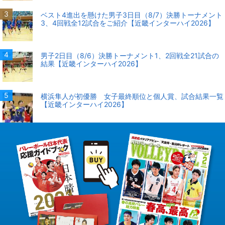
ベスト4進出を懸けた男子3日目（8/7）決勝トーナメント
3、4回戦全12試合をご紹介【近畿インターハイ2026】
男子2日目（8/6）決勝トーナメント1、2回戦全21試合の
結果【近畿インターハイ2026】
横浜隼人が初優勝 女子最終順位と個人賞、試合結果一覧
【近畿インターハイ2026】