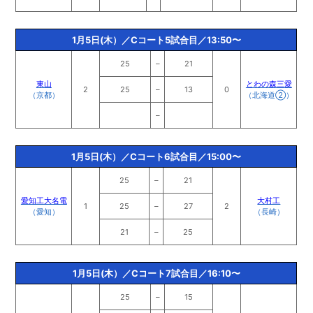
1月5日(木）／Cコート5試合目／13:50〜
25
–
21
東山
とわの森三愛
2
25
–
13
0
（京都）
（北海道②）
–
1月5日(木）／Cコート6試合目／15:00〜
25
–
21
愛知工大名電
大村工
1
25
–
27
2
（愛知）
（長崎）
21
–
25
1月5日(木）／Cコート7試合目／16:10〜
25
–
15