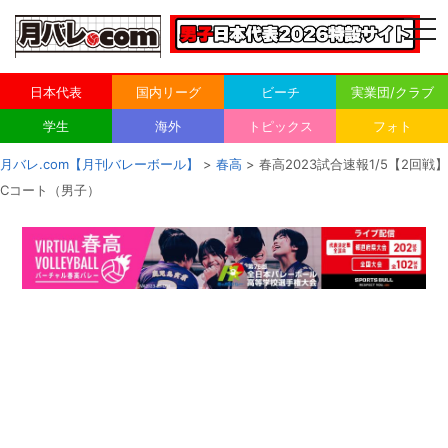
togg
navi
日本代表
国内リーグ
ビーチ
実業団/クラブ
学生
海外
トピックス
フォト
月バレ.com【月刊バレーボール】
>
春高
> 春高2023試合速報1/5【2回戦】
Cコート（男子）