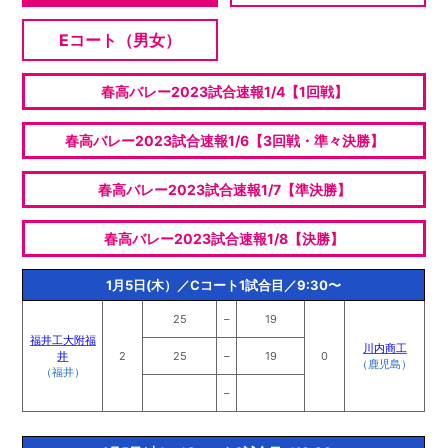
Eコート（男女）
春高バレー2023試合速報1/4【1回戦】
春高バレー2023試合速報1/6【3回戦・準々決勝】
春高バレー2023試合速報1/7【準決勝】
春高バレー2023試合速報1/8【決勝】
1月5日(木）／Cコート1試合目／9:30〜
25
–
19
福井工大附福
川内商工
井
2
25
–
19
0
（鹿児島）
（福井）
–