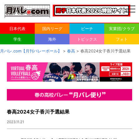
togg
navi
日本代表
国内リーグ
ビーチ
実業団/クラブ
学生
海外
トピックス
フォト
月バレ.com【月刊バレーボール】
>
春高
> 春高2024女子香川予選結果
春高2024女子香川予選結果
2023.11.21