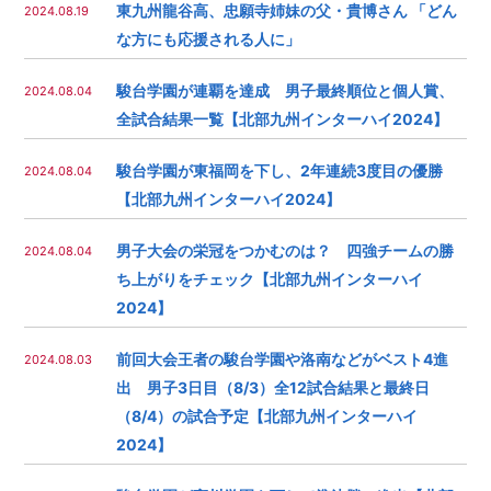
東九州龍谷高、忠願寺姉妹の父・貴博さん 「どん
2024.08.19
な方にも応援される人に」
駿台学園が連覇を達成 男子最終順位と個人賞、
2024.08.04
全試合結果一覧【北部九州インターハイ2024】
駿台学園が東福岡を下し、2年連続3度目の優勝
2024.08.04
【北部九州インターハイ2024】
男子大会の栄冠をつかむのは？ 四強チームの勝
2024.08.04
ち上がりをチェック【北部九州インターハイ
2024】
前回大会王者の駿台学園や洛南などがベスト4進
2024.08.03
出 男子3日目（8/3）全12試合結果と最終日
（8/4）の試合予定【北部九州インターハイ
2024】