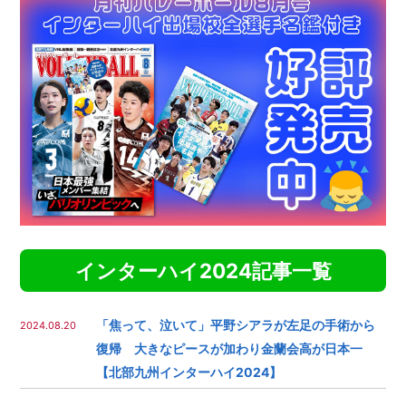
インターハイ2024記事一覧
「焦って、泣いて」平野シアラが左足の手術から
2024.08.20
復帰 大きなピースが加わり金蘭会高が日本一
【北部九州インターハイ2024】