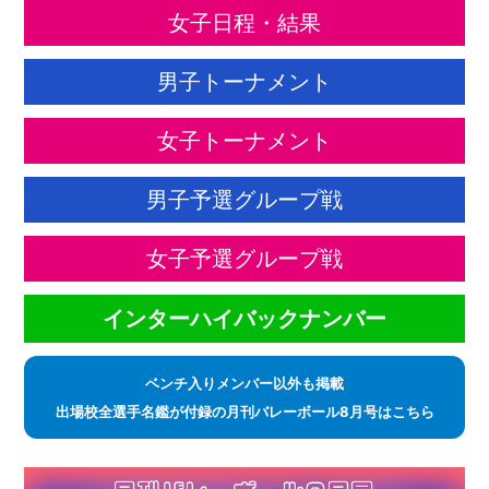
女子日程・結果
男子トーナメント
女子トーナメント
男子予選グループ戦
女子予選グループ戦
インターハイバックナンバー
ベンチ入りメンバー以外も掲載
出場校全選手名鑑が付録の月刊バレーボール8月号はこちら