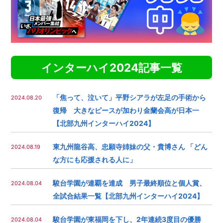
インターハイ2024記事一覧
「焦って、泣いて」平野シアラが左足の手術から
2024.08.20
復帰 大きなピースが加わり金蘭会高が日本一
【北部九州インターハイ2024】
東九州龍谷高、忠願寺姉妹の父・貴博さん 「どん
2024.08.19
な方にも応援される人に」
駿台学園が連覇を達成 男子最終順位と個人賞、
2024.08.04
全試合結果一覧【北部九州インターハイ2024】
駿台学園が東福岡を下し、2年連続3度目の優勝
2024.08.04