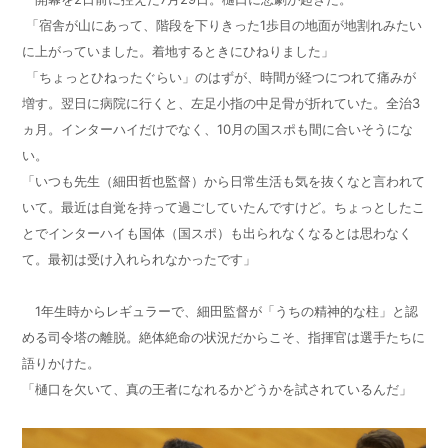
「宿舎が山にあって、階段を下りきった1歩目の地面が地割れみたい
に上がっていました。着地するときにひねりました」
「ちょっとひねったぐらい」のはずが、時間が経つにつれて痛みが
増す。翌日に病院に行くと、左足小指の中足骨が折れていた。全治3
ヵ月。インターハイだけでなく、10月の国スポも間に合いそうにな
い。
「いつも先生（細田哲也監督）から日常生活も気を抜くなと言われて
いて。最近は自覚を持って過ごしていたんですけど。ちょっとしたこ
とでインターハイも国体（国スポ）も出られなくなるとは思わなく
て。最初は受け入れられなかったです」
1年生時からレギュラーで、細田監督が「うちの精神的な柱」と認
める司令塔の離脱。絶体絶命の状況だからこそ、指揮官は選手たちに
語りかけた。
「樋口を欠いて、真の王者になれるかどうかを試されているんだ」