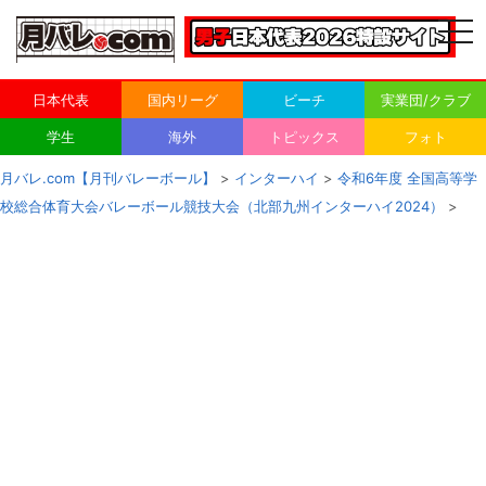
togg
navi
日本代表
国内リーグ
ビーチ
実業団/クラブ
学生
海外
トピックス
フォト
月バレ.com【月刊バレーボール】
>
インターハイ
>
令和6年度 全国高等学
校総合体育大会バレーボール競技大会（北部九州インターハイ2024）
>