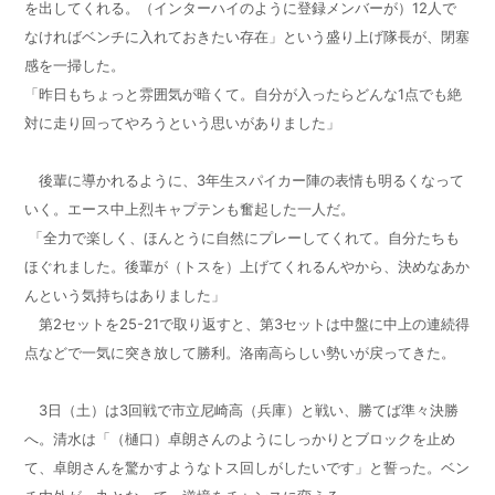
を出してくれる。（インターハイのように登録メンバーが）12人で
なければベンチに入れておきたい存在」という盛り上げ隊長が、閉塞
感を一掃した。
「昨日もちょっと雰囲気が暗くて。自分が入ったらどんな1点でも絶
対に走り回ってやろうという思いがありました」
後輩に導かれるように、3年生スパイカー陣の表情も明るくなって
いく。エース中上烈キャプテンも奮起した一人だ。
「全力で楽しく、ほんとうに自然にプレーしてくれて。自分たちも
ほぐれました。後輩が（トスを）上げてくれるんやから、決めなあか
んという気持ちはありました」
第2セットを25-21で取り返すと、第3セットは中盤に中上の連続得
点などで一気に突き放して勝利。洛南高らしい勢いが戻ってきた。
3日（土）は3回戦で市立尼崎高（兵庫）と戦い、勝てば準々決勝
へ。清水は「（樋口）卓朗さんのようにしっかりとブロックを止め
て、卓朗さんを驚かすようなトス回しがしたいです」と誓った。ベン