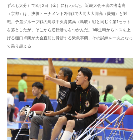
ずれも大分）で8月2日（金）に行われた。近畿大会王者の洛南高
（京都）は、決勝トーナメント2回戦で大同大大同高（愛知）と対
戦。予選グループ戦の鳥取中央育英高（鳥取）戦と同じく第1セット
を落としたが、そこから逆転勝ちをつかんだ。1年生時からトスを上
げる樋口卓朗が大会直前に骨折する緊急事態、その試練を一丸となっ
て乗り越える