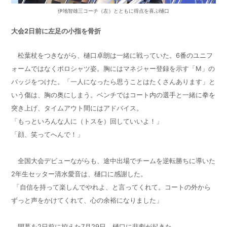
伊地智雄三コーチ（左）とともに得点を喜ぶ樋口
大会2日前に左足の小指を骨折
松葉杖をつきながら、樋口卓朗は一緒に戦っていた。6番のユニフ
ォームではなくポロシャツ姿。胸にはマネジャー登録を示す「M」の
バッジをつけた。「一人になったら思うことはたくさんあります」と
いう傷は、胸の奥にしまう。ベンチではコート内の選手と一緒に拳を
突き上げ、タイムアウト間にはアドバイス。
「もっといろんな人に（トスを）回していいよ！」
「顔、笑ってへんで！」
全国大会デビューながらも、途中出場でチームを逆転勝ちに導いた
2年生セッター清水愛音は、樋口に感謝した。
「自信を持って楽しんでやれよ、と言ってくれて。コートの外から
ずっと声をかけてくれて、心の余裕になりました」
開幕を2日前に控えた7月29日。樋口に悲劇が起きた。