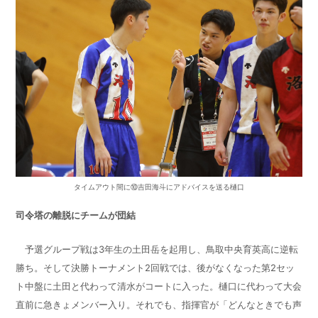
タイムアウト間に⑩吉田海斗にアドバイスを送る樋口
司令塔の離脱にチームが団結
予選グループ戦は3年生の土田岳を起用し、鳥取中央育英高に逆転
勝ち。そして決勝トーナメント2回戦では、後がなくなった第2セッ
ト中盤に土田と代わって清水がコートに入った。樋口に代わって大会
直前に急きょメンバー入り。それでも、指揮官が「どんなときでも声