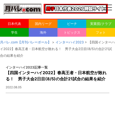
togg
navi
日本代表
国内リーグ
ビーチ
実業団/クラブ
学生
海外
トピックス
フォト
月バレ.com【月刊バレーボール】
>
インターハイ2023
> 【四国インターハ
イ2022】春高王者・日本航空が敗れる！ 男子大会2日目(8/5)の合計21試
合の結果を紹介
インターハイ2023記事一覧
【四国インターハイ2022】春高王者・日本航空が敗れ
る！ 男子大会2日目(8/5)の合計21試合の結果を紹介
2022.08.05