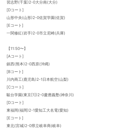
習志野(千葉)2-0大分南(大分)
[Dコート]
山形中央(山形)2-0佐賀学園(佐賀)
[Eコート]
一関修紅(岩手)2-0市立尼崎(兵庫)
【11:50〜】
[Aコート]
鎮西(熊本)2-0西原(沖縄)
[Bコート]
川内商工(鹿児島)2-1日本航空(山梨)
[Cコート]
駿台学園(東京[1])2-0慶應義塾(神奈川)
[Dコート]
東福岡(福岡)2-1愛知工大名電(愛知)
[Eコート]
東北(宮城)2-0県立岐阜商(岐阜)