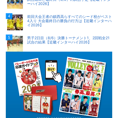
ーハイ2026】
前回大会王者の鎮西高らすべてのシード校がベスト
4入り 大会最終日の勝負の行方は【近畿インターハ
イ2026】
男子2日目（8/6）決勝トーナメント1、2回戦全21
試合の結果【近畿インターハイ2026】