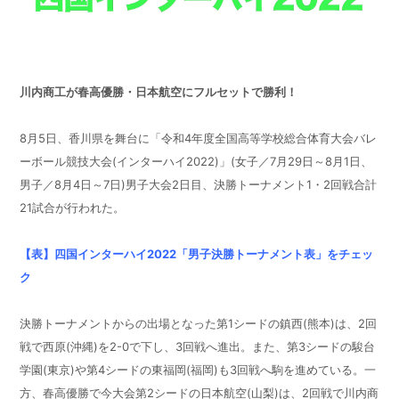
川内商工が春高優勝・日本航空にフルセットで勝利！
8月5日、香川県を舞台に「令和4年度全国高等学校総合体育大会バレ
ーボール競技大会(インターハイ2022)」(女子／7月29日～8月1日、
男子／8月4日～7日)男子大会2日目、決勝トーナメント1・2回戦合計
21試合が行われた。
【表】四国インターハイ2022「男子決勝トーナメント表」をチェッ
ク
決勝トーナメントからの出場となった第1シードの鎮西(熊本)は、2回
戦で西原(沖縄)を2-0で下し、3回戦へ進出。また、第3シードの駿台
学園(東京)や第4シードの東福岡(福岡)も3回戦へ駒を進めている。一
方、春高優勝で今大会第2シードの日本航空(山梨)は、2回戦で川内商