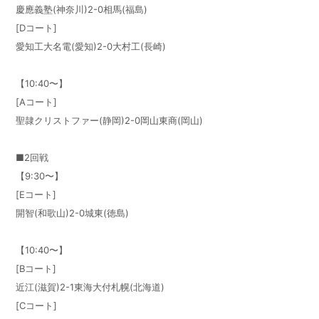
慶應義塾(神奈川)2-0相馬(福島)
[Dコート]
愛知工大名電(愛知)2-0大村工(長崎)
【10:40〜】
[Aコート]
聖隷クリストファー(静岡)2-0岡山東商(岡山)
■2回戦
【9:30〜】
[Eコート]
開智(和歌山)2-0城東(徳島)
【10:40〜】
[Bコート]
近江(滋賀)2-1東海大付札幌(北海道)
[Cコート]