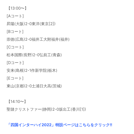
【13:00〜】
[Aコート]
昇陽(大阪)2-0東洋(東京[2])
[Bコート]
崇徳(広島)2-0福井工大附福井(福井)
[Cコート]
松本国際(長野)2-0弘前工(青森)
[Dコート]
安来(島根)2-1作新学院(栃木)
[Eコート]
東山(京都)2-0土浦日大高(茨城)
【14:10〜】
聖隷クリストファー(静岡)2-0坂出工(香川[1])
「四国インターハイ2022」特設ページはこちらをクリック!!