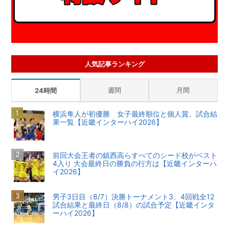
人気記事ランキング
週間
月間
24時間
横浜隼人が初優勝 女子最終順位と個人賞、試合結
果一覧【近畿インターハイ2026】
前回大会王者の鎮西高らすべてのシード校がベスト
4入り 大会最終日の勝負の行方は【近畿インターハ
イ2026】
男子3日目（8/7）決勝トーナメント3、4回戦全12
試合結果と最終日（8/8）の試合予定【近畿インタ
ーハイ2026】