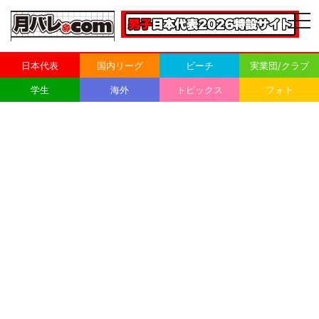
togg
navi
日本代表
国内リーグ
ビーチ
実業団/クラブ
学生
海外
トピックス
フォト