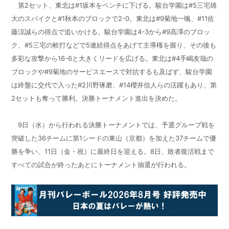
第2セット、東北は#1坂本をベンチに下げる。駿台学園は#5三宅雄
大のスパイクと#1秋本のブロックで2-0。東北は#9菊地一颯、#11佐
藤涼誠らの得点で追いかける。駿台学園は4-3から#9高澤のブロッ
ク、#5三宅の軟打などで5連続得点をあげて主導権を握り、その後も
多彩な攻撃から16-6と大きくリードを広げる。東北は#4手嶋友哉の
ブロックや#9菊地のサービスエースで対抗するも及ばず、駿台学園
は終盤に交代で入った#2川野琢磨、#14櫻井信人らの活躍もあり、第
2セットも奪って勝利。決勝トーナメント進出を決めた。
9日（水）から行われる決勝トーナメントでは、予選グループ戦を
突破した36チームに第1シードの東山（京都）を加えた37チームで優
勝を争い、11日（金・祝）に最終日を迎える。8日、敗者復活戦まで
すべての試合が終ったあとにトーナメント抽選が行われる。