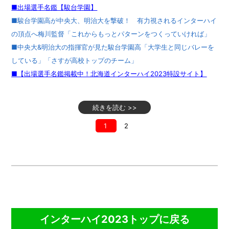
■出場選手名鑑【駿台学園】
■駿台学園高が中央大、明治大を撃破！ 有力視されるインターハイ
の頂点へ梅川監督「これからもっとパターンをつくっていければ」
■中央大&明治大の指揮官が見た駿台学園高「大学生と同じバレーを
している」「さすが高校トップのチーム」
■【出場選手名鑑掲載中！北海道インターハイ2023特設サイト】
続きを読む >>
1
2
CONTENTS
インターハイ2023トップに戻る