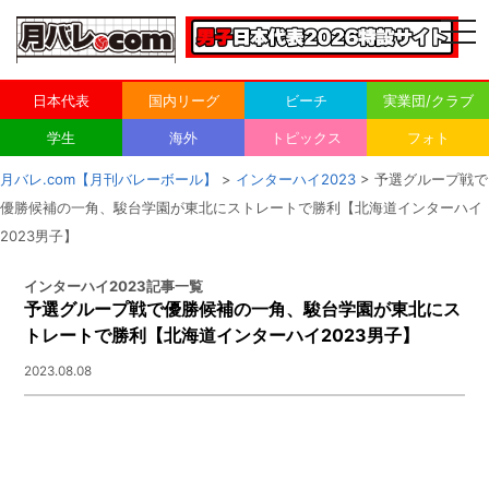
togg
navi
日本代表
国内リーグ
ビーチ
実業団/クラブ
学生
海外
トピックス
フォト
月バレ.com【月刊バレーボール】
>
インターハイ2023
> 予選グループ戦で
優勝候補の一角、駿台学園が東北にストレートで勝利【北海道インターハイ
2023男子】
インターハイ2023記事一覧
予選グループ戦で優勝候補の一角、駿台学園が東北にス
トレートで勝利【北海道インターハイ2023男子】
2023.08.08