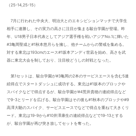
（25-14,25-15）
7月に行われた中央大、明治大とのエキシビションマッチで大学生
相手に連勝し、その実力の高さに注目が集まる駿台学園が登場。昨
年、U18男子日本代表としてアジア選手権を戦いアジアNo.1に輝いた
#3亀岡聖成と#1秋本悠月らを擁し、他チームからの警戒を集める。
対する東北は193cmのエース#1坂本アンディ世凪を始め、高さを武
器に東北大会を制しており、注目校どうしの対戦となった。
第1セットは、駿台学園が#3亀岡の2本のサービスエースを含む5連
続得点でスタートダッシュに成功する。東北は#1坂本のブロックや
スパイクなどで得点するが、駿台学園が#4荒井貴穂の連続得点など
で9-3とリードを広げる。駿台学園はその後も#1秋本のブロックや#9
高澤大馳のスパイク、サービスエースでなどで得点を重ねて大きくリ
ード。東北は19-9から#10井澤康生の連続得点などで19-13とする
が、駿台学園が再び突き放してセットを奪った。