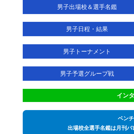
男子出場校＆選手名鑑
男子日程・結果
男子トーナメント
男子予選グループ戦
イン
ベンチ
出場校全選手名鑑は月刊バ