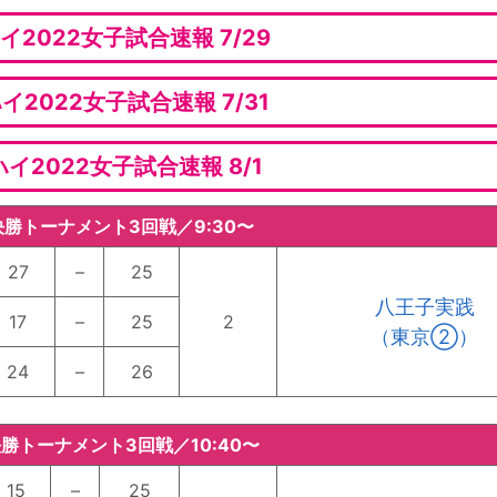
2022女子試合速報 7/29
2022女子試合速報 7/31
イ2022女子試合速報 8/1
決勝トーナメント3回戦／9:30〜
27
–
25
八王子実践
17
–
25
2
（東京②）
24
–
26
勝トーナメント3回戦／10:40〜
15
–
25