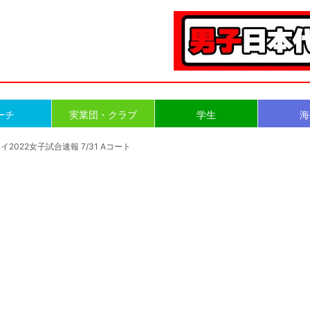
ーチ
実業団・クラブ
学生
海
イ2022女子試合速報 7/31 Aコート