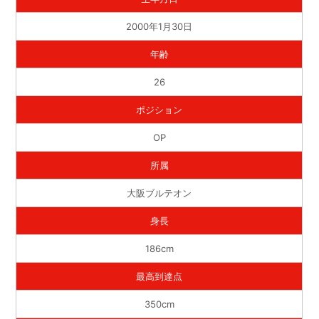
2000年1月30日
年齢
26
ポジション
OP
所属
大阪ブルテオン
身長
186cm
最高到達点
350cm