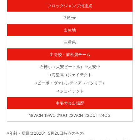
ブロックジャンプ到達点
315cm
出生地
三重県
出身校・前所属チーム
石榑小（大安ビートル）→大安中
→海星高→ジェイテクト
→ビーボ・ヴァレンティア（イタリア）
→ジェイテクト
主要大会出場歴
18WCH 19WC 21OG 22WCH 23OQT 24OG
※年齢・所属は2026年5月20日時点のもの