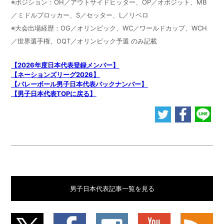
※ポジション：OH／アウトサイドヒッター、OP／オポジット、MB
／ミドルブロッカー、S／セッター、L／リベロ
※大会出場経歴：OG／オリンピック、WC／ワールドカップ、WCH
／世界選手権、OQT／オリンピック予選 のみ記載
【2026年度日本代表登録メンバー】
【ネーションズリーグ2026】
【バレーボール男子日本代表バックナンバー】
【男子日本代表TOPに戻る】
男子日本代表記事一覧を見る