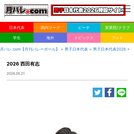
togg
navi
日本代表
国内リーグ
ビーチ
実業団/クラブ
学生
海外
トピックス
フォト
月バレ.com【月刊バレーボール】
>
男子日本代表
>
男子日本代表2026
>
2026 西田有志
2026.05.21