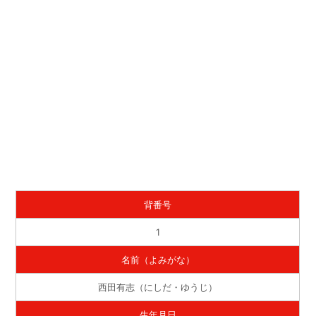
背番号
1
名前（よみがな）
西田有志（にしだ・ゆうじ）
生年月日