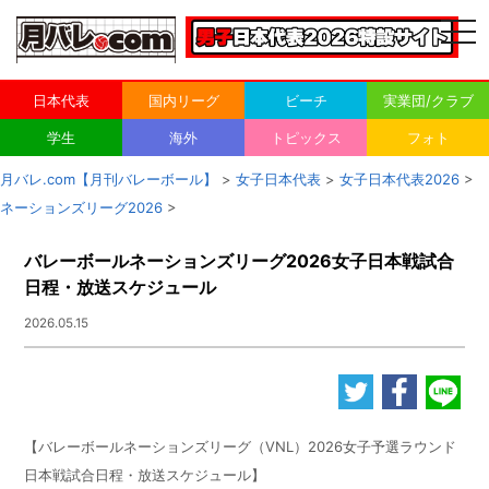
togg
navi
日本代表
国内リーグ
ビーチ
実業団/クラブ
学生
海外
トピックス
フォト
月バレ.com【月刊バレーボール】
>
女子日本代表
>
女子日本代表2026
>
ネーションズリーグ2026
>
バレーボールネーションズリーグ2026女子日本戦試合
日程・放送スケジュール
2026.05.15
【バレーボールネーションズリーグ（VNL）
2026
女子予選ラウンド
日本戦試合日程・放送スケジュール】