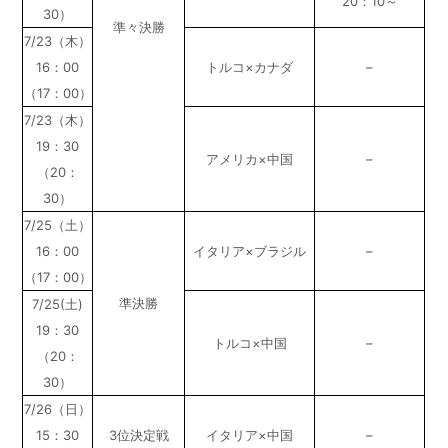
20：10～
30）
準々決勝
7/23（木）
16：00
トルコ×カナダ
–
（17：00）
7/23（木）
19：30
アメリカ×中国
–
（20：
30）
7/25（土）
16：00
イタリア×ブラジル
–
（17：00）
準決勝
7/25(土)
19：30
トルコ×中国
–
（20：
30）
7/26（日）
15：30
3位決定戦
イタリア×中国
–