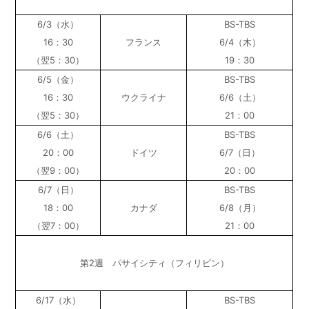
6/3（水）
BS-TBS
16：30
フランス
6/4（木）
（翌5：30）
19：30
6/5（金）
BS-TBS
16：30
ウクライナ
6/6（土）
（翌5：30）
21：00
6/6（土）
BS-TBS
20：00
ドイツ
6/7（日）
（翌9：00）
20：00
6/7（日）
BS-TBS
18：00
カナダ
6/8（月）
（翌7：00）
21：00
第2週 パサイシティ（フィリピン）
6/17（水）
BS-TBS