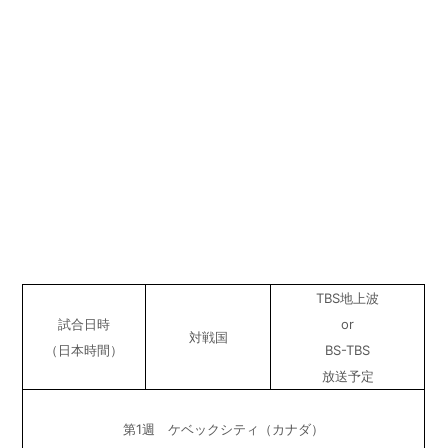
TBS地上波
試合日時
or
対戦国
（日本時間）
BS-TBS
放送予定
第1週 ケベックシティ（カナダ）