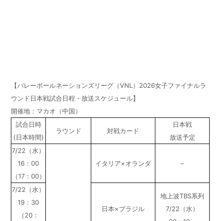
【バレーボールネーションズリーグ（VNL）
2026
女子ファイナルラ
ウンド日本戦試合日程・放送スケジュール】
開催地：マカオ（中国）
試合日時
日本戦
ラウンド
対戦カード
(日本時間)
放送予定
7/22（水）
16：00
イタリア×オランダ
–
（17：00）
7/22（水）
地上波TBS系列
19：30
日本×ブラジル
7/22（水）
（20：