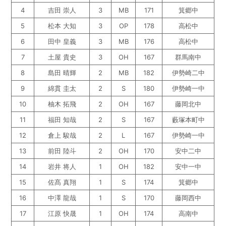
4
吉田 崇人
3
MB
171
箕郷中
5
松本 大知
3
OP
178
高松中
6
田中 皇義
3
MB
176
高松中
7
土屋 貴史
3
OH
167
群馬南中
8
島田 晴輝
2
MB
182
伊勢崎二中
9
綿貫 圭太
2
S
180
伊勢崎一中
10
柚木 拓飛
2
OH
167
藤岡北中
11
福田 知哉
2
S
167
藪塚本町中
12
倉上 駿哉
2
L
167
伊勢崎一中
13
前田 陸斗
2
OH
170
安中二中
14
岩井 将人
1
OH
182
安中一中
15
佐髙 真翔
1
S
174
箕郷中
16
中澤 龍哉
1
S
170
藤岡西中
17
江原 快晟
1
OH
174
高南中