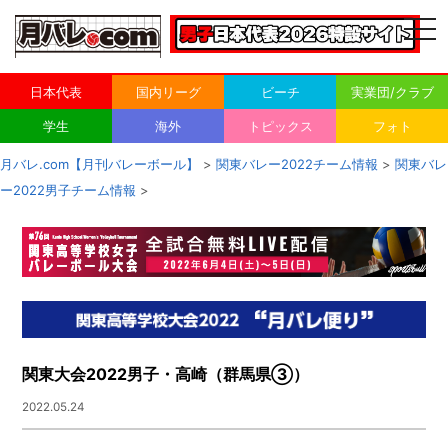
togg
navi
日本代表
国内リーグ
ビーチ
実業団/クラブ
学生
海外
トピックス
フォト
月バレ.com【月刊バレーボール】
>
関東バレー2022チーム情報
>
関東バレ
ー2022男子チーム情報
>
関東大会2022男子・高崎（群馬県③）
2022.05.24