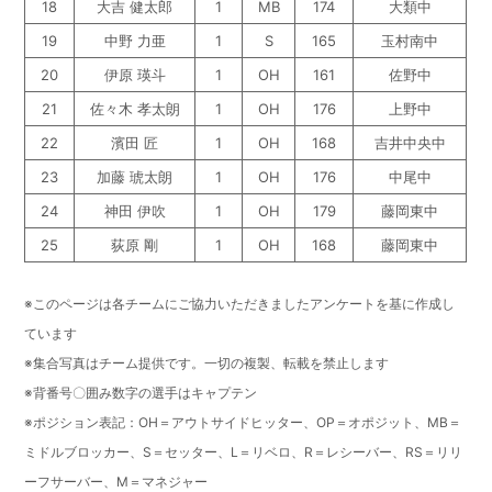
18
大吉 健太郎
1
MB
174
大類中
19
中野 力亜
1
S
165
玉村南中
20
伊原 瑛斗
1
OH
161
佐野中
21
佐々木 孝太朗
1
OH
176
上野中
22
濱田 匠
1
OH
168
吉井中央中
23
加藤 琥太朗
1
OH
176
中尾中
24
神田 伊吹
1
OH
179
藤岡東中
25
荻原 剛
1
OH
168
藤岡東中
※このページは各チームにご協力いただきましたアンケートを基に作成し
ています
※集合写真はチーム提供です。一切の複製、転載を禁止します
※背番号〇囲み数字の選手はキャプテン
※ポジション表記：OH＝アウトサイドヒッター、OP＝オポジット、MB＝
ミドルブロッカー、S＝セッター、L＝リベロ、R＝レシーバー、RS＝リリ
ーフサーバー、M＝マネジャー