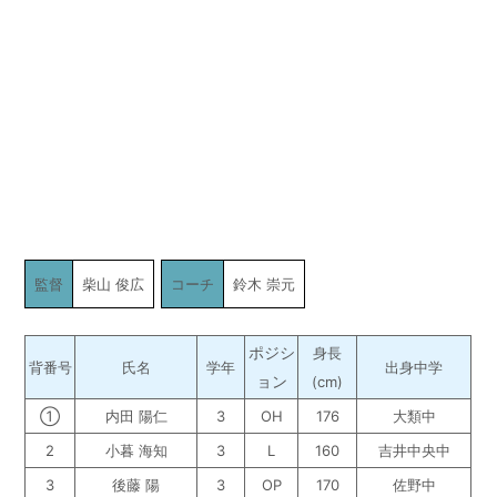
監督
柴山 俊広
コーチ
鈴木 崇元
ポジシ
身長
背番号
氏名
学年
出身中学
ョン
(cm)
①
内田 陽仁
3
OH
176
大類中
2
小暮 海知
3
L
160
吉井中央中
3
後藤 陽
3
OP
170
佐野中