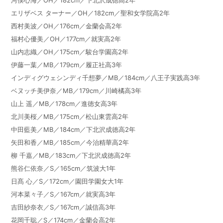
河俣心海／
OH
／
182cm
／下北沢成徳高
2
年
エリザベス ターナー／
OH
／
182cm
／聖和女学院高
2
年
西村美波／
OH
／
176cm
／金蘭会高
2
年
福村心優美／
OH
／
177cm
／就実高
2
年
山内志織／
OH
／
175cm
／駿台学園高
2
年
伊藤一葉／
MB
／
179cm
／履正社高
3
年
インディグウェシンディ千想夢／
MB
／
184cm
／八王子実践高
3
年
ベヌッチ美伊奈／
MB
／
179cm
／川崎橘高
3
年
山上 遥／
MB
／
178cm
／進徳女高
3
年
北川美桜／
MB
／
175cm
／松山東雲高
2
年
中田藍美／
MB
／
184cm
／下北沢成徳高
2
年
矢田和香／
MB
／
185cm
／今治精華高
2
年
柳 千嘉／
MB
／
183cm
／下北沢成徳高
2
年
熊谷仁依奈／
S
／
165cm
／筑波大
1
年
日髙 心／
S
／
172cm
／園田学園女大
1
年
河本菜々子／
S
／
167cm
／就実高
3
年
吉田紗奈衣／
S
／
167cm
／誠信高
3
年
花岡千聡／
S
／
174cm
／金蘭会高
2
年