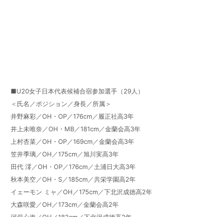
■
U20
女子日本代表候補合宿参加選手（
29
人）
＜氏名／ポジション／身長／所属＞
井野麻彩／
OH
・
OP
／
176cm
／履正社高
3
年
井上未唯奈／
OH
・
MB
／
181cm
／金蘭会高
3
年
上村杏菜／
OH
・
OP
／
169cm
／金蘭会高
3
年
笠井季璃／
OH
／
175cm
／旭川実高
3
年
田代 澪／
OH
・
OP
／
176cm
／土浦日大高
3
年
秋本美空／
OH
・
S
／
185cm
／共栄学園高
2
年
イェーモン ミャ／
OH
／
175cm
／下北沢成徳高
2
年
大森咲愛／
OH
／
173cm
／金蘭会高
2
年