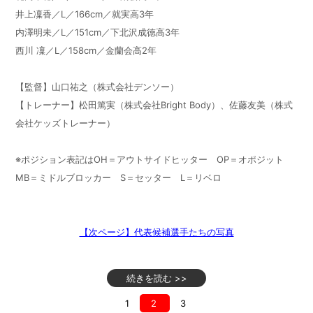
井上凜香／
L
／
166cm
／就実高
3
年
内澤明未／
L
／
151cm
／下北沢成徳高
3
年
西川 凜／
L
／
158cm
／金蘭会高
2
年
【監督】山口祐之（株式会社デンソー）
【トレーナー】松田篤実（株式会社
Bright Body
）、佐藤友美（株式
会社ケッズトレーナー）
※ポジション表記はOH＝アウトサイドヒッター OP＝オポジット
MB＝ミドルブロッカー S＝セッター L＝リベロ
【次ページ】代表候補選手たちの写真
続きを読む >>
1
2
3