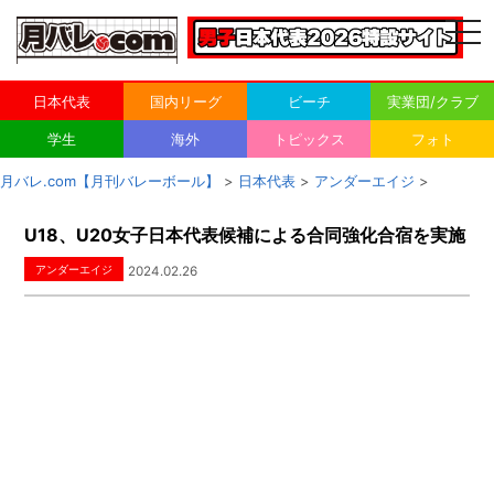
togg
navi
日本代表
国内リーグ
ビーチ
実業団/クラブ
学生
海外
トピックス
フォト
月バレ.com【月刊バレーボール】
>
日本代表
>
アンダーエイジ
>
U18、U20女子日本代表候補による合同強化合宿を実施
アンダーエイジ
2024.02.26