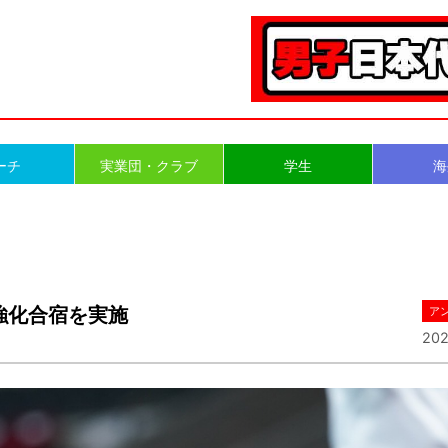
ーチ
実業団・クラブ
学生
海
強化合宿を実施
ア
202