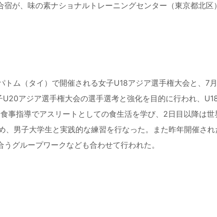
合宿が、味の素ナショナルトレーニングセンター（東京都北区
パトム（タイ）で開催される女子
U18
アジア選手権大会と、
7
子
U20
アジア選手権大会の選手選考と強化を目的に行われ、
U1
や食事指導でアスリートとしての食生活を学び、
2
日目以降は世
め、男子大学生と実践的な練習を行なった。また昨年開催され
合うグループワークなども合わせて行われた。