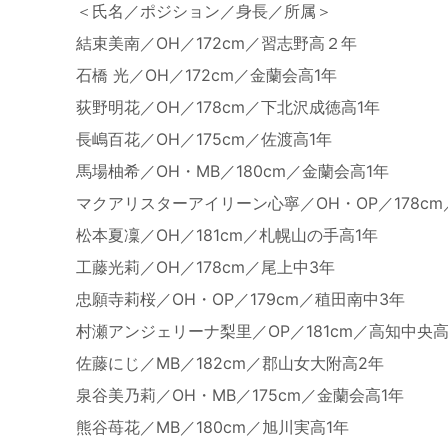
＜氏名／ポジション／身長／所属＞
結束美南／
OH
／
172cm
／習志野高２年
石橋 光／
OH
／
172cm
／金蘭会高
1
年
荻野明花／
OH
／
178cm
／下北沢成徳高
1
年
長嶋百花／
OH
／
175cm
／佐渡高
1
年
馬場柚希／
OH
・
MB
／
180cm
／金蘭会高
1
年
マクアリスターアイリーン心寧／
OH
・
OP
／
178cm
松本夏凜／
OH
／
181cm
／札幌山の手高
1
年
工藤光莉／
OH
／
178cm
／尾上中
3
年
忠願寺莉桜／
OH
・
OP
／
179cm
／稙田南中
3
年
村瀬アンジェリーナ梨里／
OP
／
181cm
／高知中央
佐藤にじ／
MB
／
182cm
／郡山女大附高
2
年
泉谷美乃莉／
OH
・
MB
／
175cm
／金蘭会高
1
年
熊谷苺花／
MB
／
180cm
／旭川実高
1
年