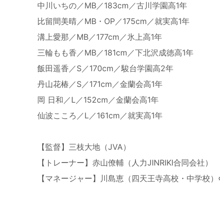
中川いちの／
MB
／
183cm
／古川学園高
1
年
比留間美晴／
MB
・
OP
／
175cm
／就実高
1
年
溝上愛那／
MB
／
177cm
／氷上高
1
年
三輪もも香／
MB
／
181cm
／下北沢成徳高
1
年
飯田遥香／
S
／
170cm
／駿台学園高
2
年
丹山花椿／
S
／
171cm
／金蘭会高
1
年
岡 日和／
L
／
152cm
／金蘭会高
1
年
仙波こころ／
L
／
161cm
／就実高
1
年
【監督】三枝大地（
JVA
）
【トレーナー】赤山僚輔（人力
JINRIKI
合同会社）
【マネージャー】川島恵（四天王寺高校・中学校）