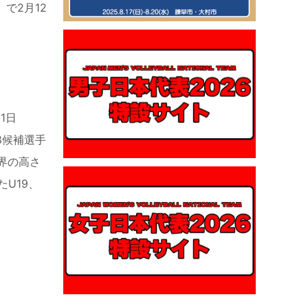
）で
2
月
12
月
1
日
8
候補選手
界の高さ
た
U19
、