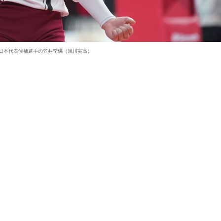
子日本代表候補選手の笠井季璃（旭川実高）