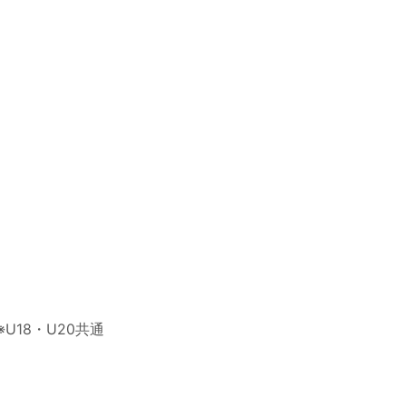
※
U18
・
U20
共通