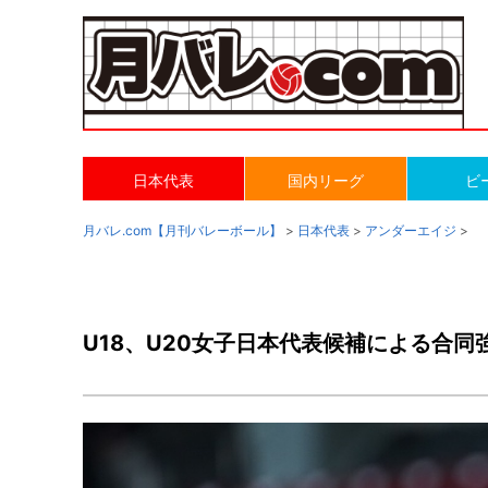
日本代表
国内リーグ
ビ
月バレ.com【月刊バレーボール】
>
日本代表
>
アンダーエイジ
>
U18、U20女子日本代表候補による合同