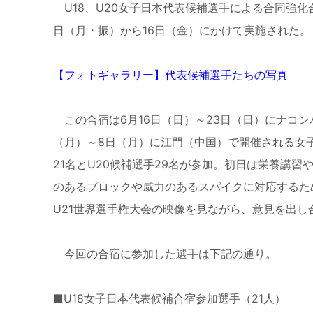
U18
、
U20
女子日本代表候補選手による合同強化
日（月・振）から
16
日（金）にかけて実施された。
【フォトギャラリー】代表候補選手たちの写真
この合宿は
6
月
16
日（日）～
23
日（日）にナコン
（月）～
8
日（月）に江門（中国）で開催される女
21
名と
U20
候補選手
29
名が参加。初日は栄養講習
のあるブロックや威力のあるスパイクに対応するた
U21
世界選手権大会の映像を見ながら、意見を出し
今回の合宿に参加した選手は下記の通り。
■
U18
女子日本代表候補合宿参加選手（
21
人）