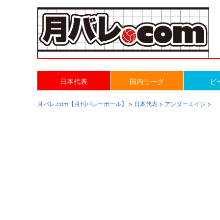
日本代表
国内リーグ
ビ
月バレ.com【月刊バレーボール】
>
日本代表
>
アンダーエイジ
>