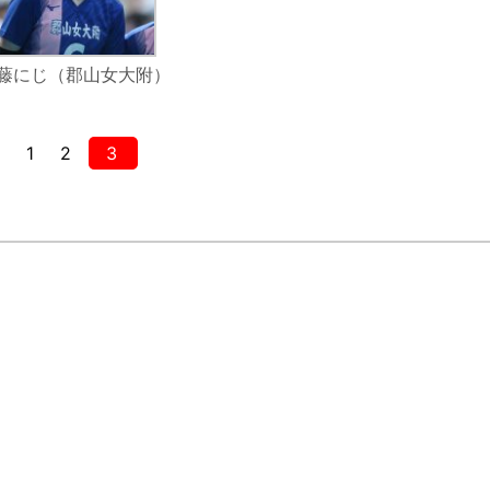
藤にじ（郡山女大附）
1
2
3