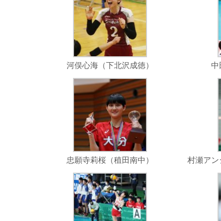
河俣心海（下北沢成徳）
中
忠願寺莉桜（稙田南中）
村瀬アン