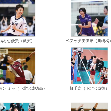
福村心優美（就実）
ベヌッチ美伊奈（川崎橘
モン ミャ（下北沢成徳高）
柳千嘉（下北沢成徳）