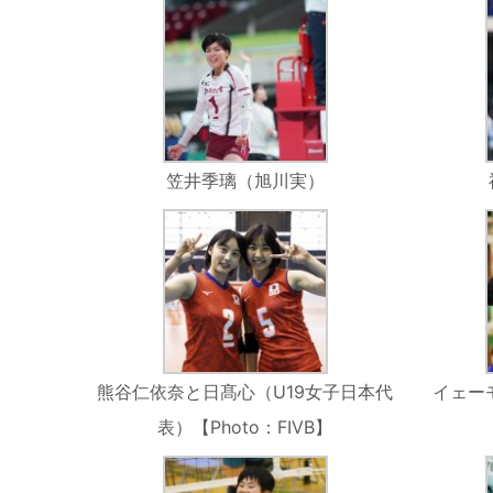
笠井季璃（旭川実）
熊谷仁依奈と日髙心（U19女子日本代
イェー
表）【Photo：FIVB】