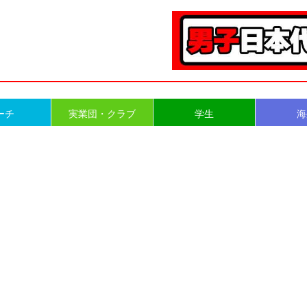
ーチ
実業団・クラブ
学生
海