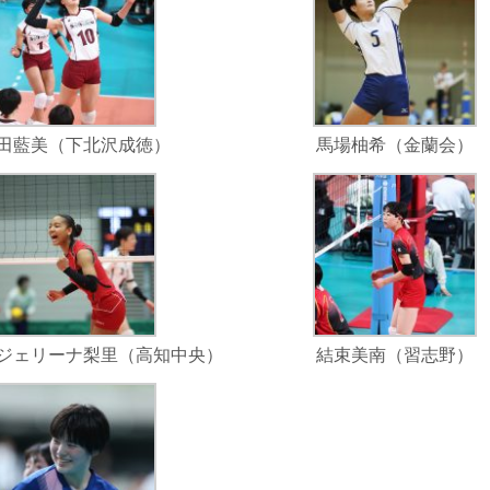
田藍美（下北沢成徳）
馬場柚希（金蘭会）
ジェリーナ梨里（高知中央）
結束美南（習志野）