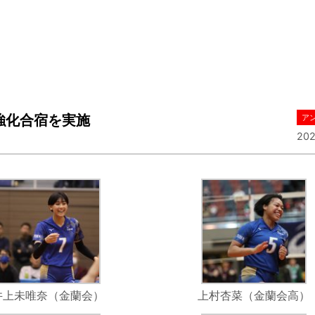
強化合宿を実施
ア
202
井上未唯奈（金蘭会）
上村杏菜（金蘭会高）